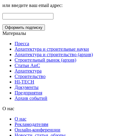
или введите ваш email адрес:
Материалы
Пресса
Архитектура и строительные науки
Архитектура и строительство (архив)
Строительный рынок (архив)
Статьи АиС
Архитектура
Строительство
HI-TECH
Документы
Предприятия
Архив событий
О нас
О нас
Рекламодателям
Онлайн-конференции
Новости, статьи, обзоры