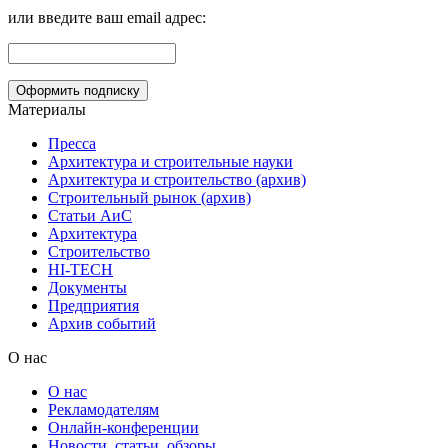
или введите ваш email адрес:
Материалы
Пресса
Архитектура и строительные науки
Архитектура и строительство (архив)
Строительный рынок (архив)
Статьи АиС
Архитектура
Строительство
HI-TECH
Документы
Предприятия
Архив событий
О нас
О нас
Рекламодателям
Онлайн-конференции
Новости, статьи, обзоры