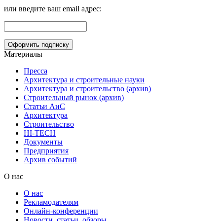
или введите ваш email адрес:
Материалы
Пресса
Архитектура и строительные науки
Архитектура и строительство (архив)
Строительный рынок (архив)
Статьи АиС
Архитектура
Строительство
HI-TECH
Документы
Предприятия
Архив событий
О нас
О нас
Рекламодателям
Онлайн-конференции
Новости, статьи, обзоры