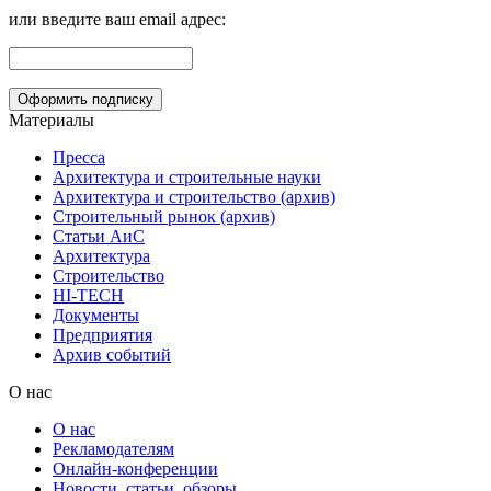
или введите ваш email адрес:
Материалы
Пресса
Архитектура и строительные науки
Архитектура и строительство (архив)
Строительный рынок (архив)
Статьи АиС
Архитектура
Строительство
HI-TECH
Документы
Предприятия
Архив событий
О нас
О нас
Рекламодателям
Онлайн-конференции
Новости, статьи, обзоры