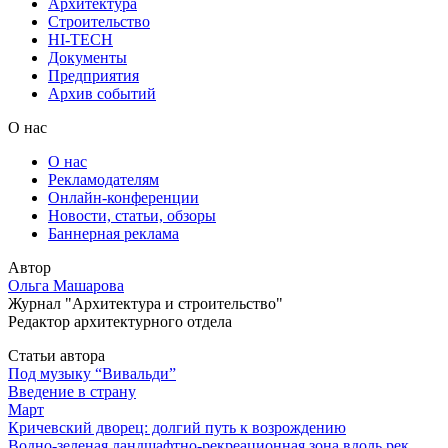
Архитектура
Строительство
HI-TECH
Документы
Предприятия
Архив событий
О нас
О нас
Рекламодателям
Онлайн-конференции
Новости, статьи, обзоры
Баннерная реклама
Автор
Ольга Машарова
Журнал "Архитектура и строительство"
Редактор архитектурного отдела
Статьи автора
Под музыку “Вивальди”
Введение в страну
Март
Кричевский дворец: долгий путь к возрождению
Водно-зеленая ландшафтно-рекреационная зона вдоль рек