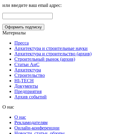
или введите ваш email адрес:
Материалы
Пресса
Архитектура и строительные науки
Архитектура и строительство (архив)
Строительный рынок (архив)
Статьи АиС
Архитектура
Строительство
HI-TECH
Документы
Предприятия
Архив событий
О нас
О нас
Рекламодателям
Онлайн-конференции
Новости, статьи, обзоры