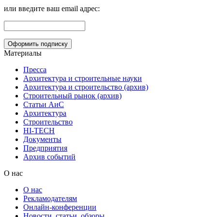
или введите ваш email адрес:
Материалы
Пресса
Архитектура и строительные науки
Архитектура и строительство (архив)
Строительный рынок (архив)
Статьи АиС
Архитектура
Строительство
HI-TECH
Документы
Предприятия
Архив событий
О нас
О нас
Рекламодателям
Онлайн-конференции
Новости, статьи, обзоры