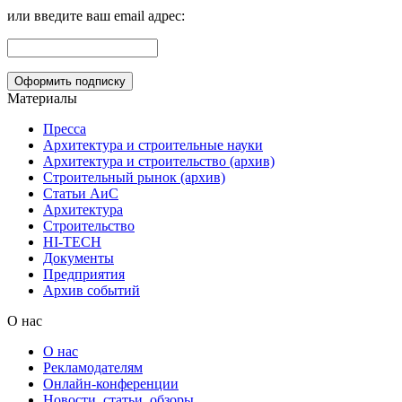
или введите ваш email адрес:
Материалы
Пресса
Архитектура и строительные науки
Архитектура и строительство (архив)
Строительный рынок (архив)
Статьи АиС
Архитектура
Строительство
HI-TECH
Документы
Предприятия
Архив событий
О нас
О нас
Рекламодателям
Онлайн-конференции
Новости, статьи, обзоры