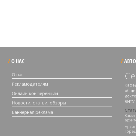
О НАС
АВТО
Се
О нас
Рекламодателям
Кафед
обще
Онлайн-конференции
докт
БНТУ
Новости, статьи, обзоры
Стат
Баннерная реклама
Камен
архит
Архит
Горец