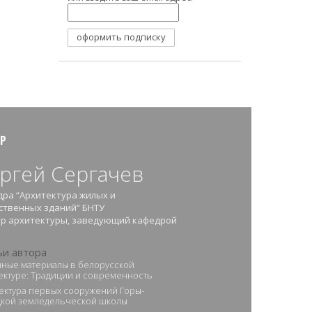
Р
ргей Сергачев
ра “Архитектура жилых и
ственных зданий” БНТУ
ор архитектуры, заведующий кафедрой
ьи автора
ные материалы в белорусской
ектуре: Традиции и современность
ектура первых сооружений Горы-
кой земледельческой школы