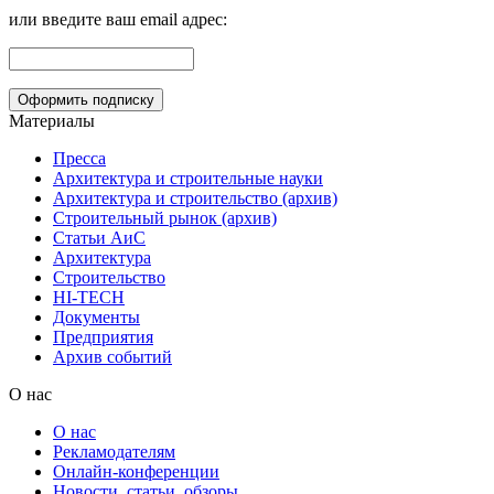
или введите ваш email адрес:
Материалы
Пресса
Архитектура и строительные науки
Архитектура и строительство (архив)
Строительный рынок (архив)
Статьи АиС
Архитектура
Строительство
HI-TECH
Документы
Предприятия
Архив событий
О нас
О нас
Рекламодателям
Онлайн-конференции
Новости, статьи, обзоры