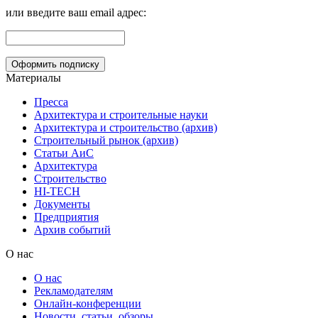
или введите ваш email адрес:
Материалы
Пресса
Архитектура и строительные науки
Архитектура и строительство (архив)
Строительный рынок (архив)
Статьи АиС
Архитектура
Строительство
HI-TECH
Документы
Предприятия
Архив событий
О нас
О нас
Рекламодателям
Онлайн-конференции
Новости, статьи, обзоры