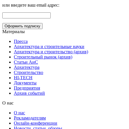
или введите ваш email адрес:
Материалы
Пресса
Архитектура и строительные науки
Архитектура и строительство (архив)
Строительный рынок (архив)
Статьи АиС
Архитектура
Строительство
HI-TECH
Документы
Предприятия
Архив событий
О нас
О нас
Рекламодателям
Онлайн-конференции
Новости, статьи, обзоры