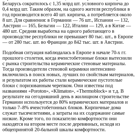
Беларусь сократилось с 1,35 млрд шт. условного кирпича до
0,4 млрд шт. Таким образом, на одного жителя республики в
год производится всего 40 шт. кирпича, а потребляется около
8 шт. Для сравнения: в Германии — 76 шт., Испании — 132,
Австрии — 165, Бельгии — 122, Италии — 129, а в Китае —
480 шт. Средняя выработка на одного работающего в
производстве республики не превышает 80 тыс. шт., в Европе
— от 280 тыс. шт. во Франции до 842 тыс. шт. в Австрии.
Подобная ситуация наблюдалась в Европе в начале 70-х гг.
прошлого столетия, когда ячеистобетонные блоки вытеснили
с рынка строительства керамические стеновые материалы.
Тогда производители стеновой керамики интенсивно
включились в поиск новых, лучших по свойствам материалов,
и результатом их работы стали керамические пустотелые
блоки с поризованным черепком. Они известны под
названиями «Poroton», «Klimaton», «Thermoblock» и т.д. В
результате на сегодняшний день в жилищном строительстве
Германии используется до 80% керамических материалов и
только 7–8% ячеистобетонных блоков. Кирпичные дома
служат тысячелетиями, а затраты на их содержание самые
низкие. Кроме того, по показателю комфортности они
находятся на втором месте после деревянных, исходя из
общепринятой 20-бальной шкалы комфортности.