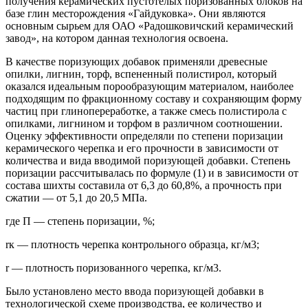
получения керамических пустотелых поризованных блоков на
базе глин месторождения «Гайдуковка». Они являются
основным сырьем для ОАО «Радошковичский керамический
завод», на котором данная технология освоена.
В качестве поризующих добавок применяли древесные
опилки, лигнин, торф, вспененный полистирол, который
оказался идеальным порообразующим материалом, наиболее
подходящим по фракционному составу и сохраняющим форму
частиц при глинопереработке, а также смесь полистирола с
опилками, лигнином и торфом в различном соотношении.
Оценку эффективности определяли по степени поризации
керамического черепка и его прочности в зависимости от
количества и вида вводимой поризующей добавки. Степень
поризации рассчитывалась по формуле (1) и в зависимости от
состава шихты составила от 6,3 до 60,8%, а прочность при
сжатии — от 5,1 до 20,5 МПа.
где П — степень поризации, %;
rк — плотность черепка контрольного образца, кг/м3;
r — плотность поризованного черепка, кг/м3.
Было установлено место ввода поризующей добавки в
технологической схеме производства, ее количество и