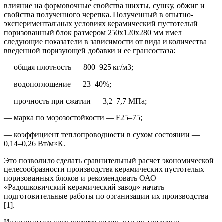
влияние на формовочные свойства шихты, сушку, обжиг и
свойства полученного черепка. Полученный в опытно-
экспериментальных условиях керамический пустотелый
поризованный блок размером 250х120х280 мм имел
следующие показатели в зависимости от вида и количества
введенной поризующей добавки и ее грансостава:
— общая плотность — 800–925 кг/м3;
— водопоглощение — 23–40%;
— прочность при сжатии — 3,2–7,7 МПа;
— марка по морозостойкости — F25–75;
— коэффициент теплопроводности в сухом состоянии —
0,14–0,26 Вт/м×К.
Это позволило сделать сравнительный расчет экономической
целесообразности производства керамических пустотелых
поризованных блоков и рекомендовать ОАО
«Радошковичский керамический завод» начать
подготовительные работы по организации их производства
[1].
Из сравнительного расчета видно, что по топливно-