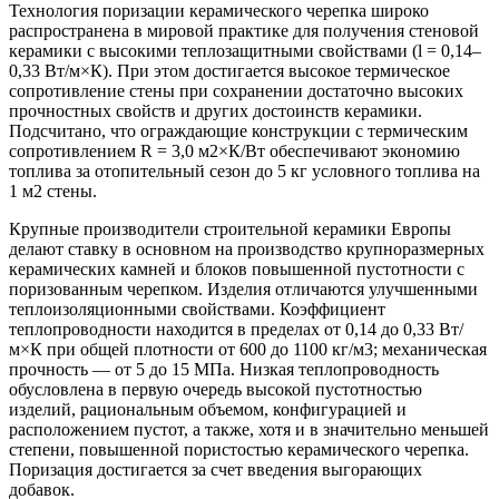
Технология поризации керамического черепка широко
распространена в мировой практике для получения стеновой
керамики с высокими теплозащитными свойствами (l = 0,14–
0,33 Вт/м×К). При этом достигается высокое термическое
сопротивление стены при сохранении достаточно высоких
прочностных свойств и других достоинств керамики.
Подсчитано, что ограждающие конструкции с термическим
сопротивлением R = 3,0 м2×К/Вт обеспечивают экономию
топлива за отопительный сезон до 5 кг условного топлива на
1 м2 стены.
Крупные производители строительной керамики Европы
делают ставку в основном на производство крупноразмерных
керамических камней и блоков повышенной пустотности с
поризованным черепком. Изделия отличаются улучшенными
теплоизоляционными свойствами. Коэффициент
теплопроводности находится в пределах от 0,14 до 0,33 Вт/
м×К при общей плотности от 600 до 1100 кг/м3; механическая
прочность — от 5 до 15 МПа. Низкая теплопроводность
обусловлена в первую очередь высокой пустотностью
изделий, рациональным объемом, конфигурацией и
расположением пустот, а также, хотя и в значительно меньшей
степени, повышенной пористостью керамического черепка.
Поризация достигается за счет введения выгорающих
добавок.