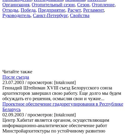
Организация
,
Отопительный сезон
,
Сезон
,
Отопление
,
Отходы
,
Победа
,
Предприятие
,
Расчет
,
Регламент
,
Руководитель
,
Санкт-Петербург
,
Свойства
Читайте также
После съезда
23.07.2003 / просмотров: [totalcount]
Геннадий Штейнман XVIII съезд Белорусского союза
архитекторов завершил свою работу. Еще долго мы будем
обсуждать его решения, осмысляя свои и чужие...
Проектное обеспечение градорегулирования в Республике
Беларусь
02.09.2003 / просмотров: [totalcount]
Центр Хабитат является органом, осуществляющим
информационно-аналитическое обеспечение работ
Минстройархитектуры по устойчивому развитию