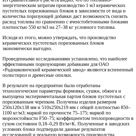
энергетическим затратам производство 1 м3 керамических
пустотелых поризованных блоков в зависимости от вида и
количества поризующей добавки даст возможность снизить
расход топлива по сравнению с ячеистобетонными блоками
плотностью 550 кг/м3 на 27–38 кг условного топлива.
Исходя из этого, можно утверждать, что производство
керамических пустотелых поризованных блоков
экономически выгодно.
Проведенными исследованиями установлено, что наиболее
эффективными поризующими добавками для ОАО
«Радошковичский керамический завод» являются вспененный
полистирол и древесные опилки.
В результате на предприятии были отработаны
технологические параметры формовки, сушки, обжига и
выпущена экспериментальная партия блоков пустотелых с
поризованным черепком. Получены изделия размером
250х120х138 мм и 510х250х219 мм с общей плотностью 850–
1100 кг/м3; маркой по прочности 75–175; маркой по
морозостойкости F50–75; коэффициентом теплопроводности в
сухом состоянии 0,18–0,29 Вт/м×К. Полученные в заводских
условиях блоки подтвердили данные результатов
исследований и реальную возможность производства