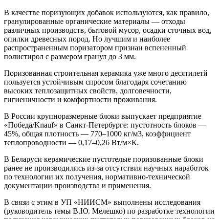
В качестве поризующих добавок используются, как правило,
гранулированные органические материалы — отходы
различных производств, бытовой мусор, осадки сточных вод,
опилки древесных пород. Но лучшим и наиболее
распространенным поризатором признан вспененный
полистирол с размером гранул до 3 мм.
Поризованная строительная керамика уже много десятилетй
пользуется устойчивым спросом благодаря сочетанию
высоких теплозащитных свойств, долговечности,
гигиеничности и комфортности проживания.
В России крупноразмерные блоки выпускает предприятие
«Победа/Knauf» в Санкт-Петербурге: пустотность блоков —
45%, общая плотность — 770–1000 кг/м3, коэффициент
теплопроводности — 0,17–0,26 Вт/м×К.
В Беларуси керамические пустотелые поризованные блоки
ранее не производились из-за отсутствия научных наработок
по технологии их получения, нормативно-технической
документации производства и применения.
В связи с этим в УП «НИИСМ» выполнены исследования
(руководитель темы В.Ю. Мелешко) по разработке технологии