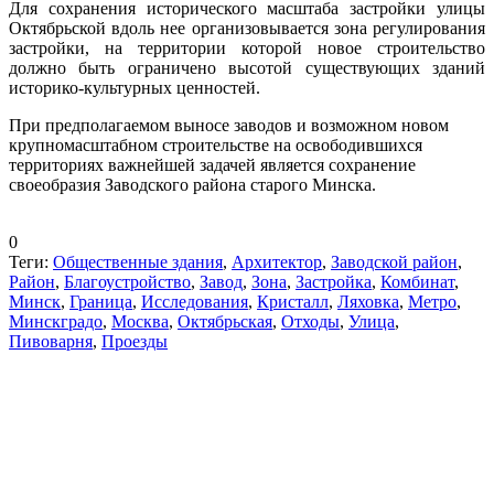
Для сохранения исторического масштаба застройки улицы
Октябрьской вдоль нее организовывается зона регулирования
застройки, на территории которой новое строительство
должно быть ограничено высотой существующих зданий
историко-культурных ценностей.
При предполагаемом выносе заводов и возможном новом
крупномасштабном строительстве на освободившихся
территориях важнейшей задачей является сохранение
своеобразия Заводского района старого Минска.
0
Теги:
Общественные здания
,
Архитектор
,
Заводской район
,
Район
,
Благоустройство
,
Завод
,
Зона
,
Застройка
,
Комбинат
,
Минск
,
Граница
,
Исследования
,
Кристалл
,
Ляховка
,
Метро
,
Минскградо
,
Москва
,
Октябрьская
,
Отходы
,
Улица
,
Пивоварня
,
Проезды