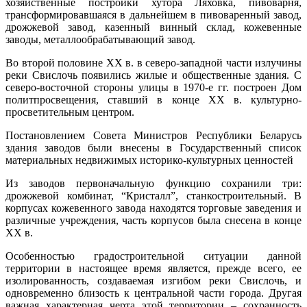
хозяйственные постройки хутора Ляховка, пивоварня,
трансформировавшаяся в дальнейшем в пивоваренный завод,
дрожжевой завод, казенный винный склад, кожевенные
заводы, металлообрабатывающий завод.
Во второй половине XX в. в северо-западной части излучины
реки Свислочь появились жилые и общественные здания. С
северо-восточной стороны улицы в 1970-е гг. построен Дом
политпросвещения, ставший в конце XX в. культурно-
просветительным центром.
Постановлением Совета Министров Республики Беларусь
здания заводов были внесены в Государственный список
материальных недвижимых историко-культурных ценностей
Из заводов первоначальную функцию сохранили три:
дрожжевой комбинат, “Кристалл”, станкостроительный. В
корпусах кожевенного завода находятся торговые заведения и
различные учреждения, часть корпусов была снесена в конце
XX в.
Особенностью градостроительной ситуации данной
территории в настоящее время является, прежде всего, ее
изолированность, создаваемая изгибом реки Свислочь, и
одновременно близость к центральной части города. Другая
важная характерная черта этой территории – сохранность