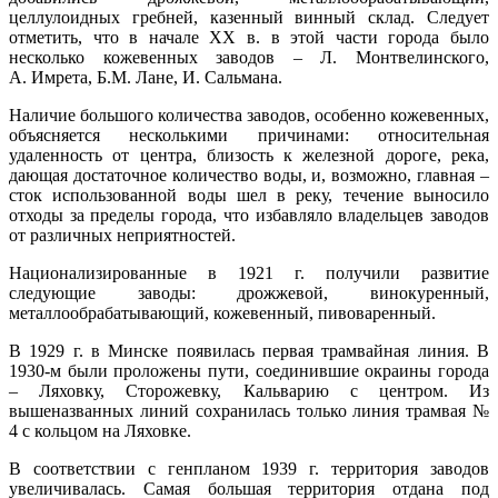
целлулоидных гребней, казенный винный склад. Следует
отметить, что в начале XX в. в этой части города было
несколько кожевенных заводов – Л. Монтвелинского,
А. Имрета, Б.М. Лане, И. Сальмана.
Наличие большого количества заводов, особенно кожевенных,
объясняется несколькими причинами: относительная
удаленность от центра, близость к железной дороге, река,
дающая достаточное количество воды, и, возможно, главная –
сток использованной воды шел в реку, течение выносило
отходы за пределы города, что избавляло владельцев заводов
от различных неприятностей.
Национализированные в 1921 г. получили развитие
следующие заводы: дрожжевой, винокуренный,
металлообрабатывающий, кожевенный, пивоваренный.
В 1929 г. в Минске появилась первая трамвайная линия. В
1930-м были проложены пути, соединившие окраины города
– Ляховку, Сторожевку, Кальварию с центром. Из
вышеназванных линий сохранилась только линия трамвая №
4 с кольцом на Ляховке.
В соответствии с генпланом 1939 г. территория заводов
увеличивалась. Самая большая территория отдана под