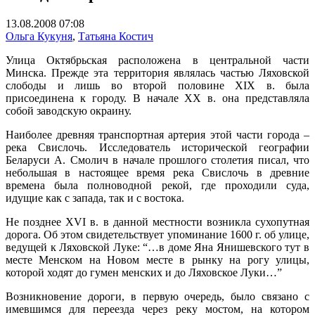
13.08.2008 07:08
Ольга Кукуня
,
Татьяна Костич
Улица Октябрьская расположена в центральной части
Минска. Прежде эта территория являлась частью Ляховской
слободы и лишь во второй половине XIX в. была
присоединена к городу. В начале XX в. она представляла
собой заводскую окраину.
Наиболее древняя транспортная артерия этой части города –
река Свислочь. Исследователь исторической географии
Беларуси А. Смолич в начале прошлого столетия писал, что
небольшая в настоящее время река Свислочь в древние
времена была полноводной рекой, где проходили суда,
идущие как с запада, так и с востока.
Не позднее XVI в. в данной местности возникла сухопутная
дорога. Об этом свидетельствует упоминание 1600 г. об улице,
ведущей к Ляховской Луке: “…в доме Яна Янишевского тут в
месте Менском на Новом месте в рынку на рогу улицы,
которой ходят до гумен менских и до Ляховское Луки…”
Возникновение дороги, в первую очередь, было связано с
имевшимся для переезда через реку мостом, на котором