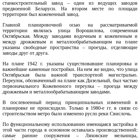
станкостроительный завод – один из ведущих заводов
предвоенной Беларуси. На втором месте по площади
территории был кожевенный завод.
Главной планировочной осью на рассматриваемой
территории являлась улица Ворошилова, современная
Октябрьская. Между заводами водочным и кожевенным и
между дрожжевым и металлообрабатывающим на плане
указаны свободные пространства – проезды, отделяющие
заводы друг от друга.
На плане 1942 г. указаны существовавшие планировка и
важнейшие каменные постройки. На нем же видно, что улица
Октябрьская была важной транспортной магистралью.
Переулок, обозначенный на плане как Дизельный, был частью
первоначального Кожевенного переулка – проезда между
дрожжевым и металлообрабатывающим заводами.
В послевоенный период принципиальных изменений в
планировке не происходило. Только в 1980-е гг. в связи со
строительством метро было изменено русло реки Свислочь.
По функциональному использованию имеющаяся застройка в
этой части города в основном оставалась производственной:
самые ранние сооружения – Ляховские мельницы,