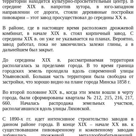
территории находится культурно-просветительный центр). В
середине XIX в. напротив хутора, в юго-западном
направлении от дороги, стояли деревянные постройки
пивоварни – этот завод просуществовал до середины XX в.
В районе, где в настоящее время расположен дрожжевой
комбинат, в начале XIX в. стоял кирпичный завод. С
середины XIX в. он уже не указывается на планах. Вероятно,
завод работал, пока не закончились залежи глины, а в
дальнейшем был закрыт.
До середины XIX в. рассматриваемая территория
располагалась за пределами города. В то время граница
городских земель проходила вдоль современной улицы
Ульяновской. Большая часть территории была свободна от
застройки, что хорошо видно на плане города Минска 1858 г.
Во второй половине XIX в., когда эти земли вошли в черту
города, были сформированы кварталы № 212, 215, 216, 217,
660. Началась распродажа земельных участков,
располагавшихся вдоль улицы Ляховской.
С 1890-х гг. идет интенсивное строительство заводов в
данном районе города. В конце XIX – начале XX вв. к
существовавшим пивоваренному и кожевенному заводам
добавились дрожжевой, металлообрабатывающий,