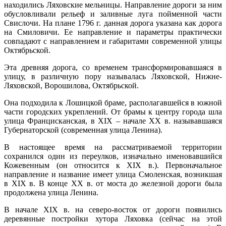
находились Ляховские мельницы. Направление дороги за ним
обусловливали рельеф и заливные луга пойменной части
Свислочи. На плане 1796 г. данная дорога указана как дорога
на Смиловичи. Ее направление и параметры практически
совпадают с направлением и габаритами современной улицы
Октябрьской.
Эта древняя дорога, со временем трансформировавшаяся в
улицу, в различную пору называлась Ляховской, Нижне-
Ляховской, Ворошилова, Октябрьской.
Она подходила к Лошицкой браме, располагавшейся в южной
части городских укреплений. От брамы к центру города шла
улица Францисканская, в XIX – начале XX в. называвшаяся
Губернаторской (современная улица Ленина).
В настоящее время на рассматриваемой территории
сохранился один из переулков, изначально именовавшийся
Кожевенным (он относится к XIX в.). Первоначальное
направление и название имеет улица Смоленская, возникшая
в XIX в. В конце XX в. от моста до железной дороги была
продолжена улица Ленина.
В начале XIX в. на северо-восток от дороги появились
деревянные постройки хутора Ляховка (сейчас на этой