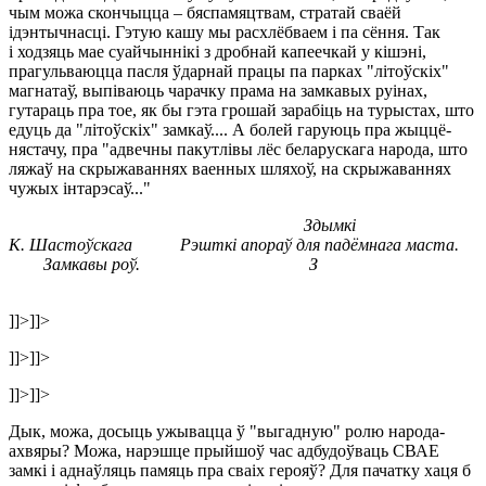
чым можа скончыцца – бяспамяцтвам, стратай сваёй
ідэнтычнасці. Гэтую кашу мы расхлёбваем і па сёння. Так
і ходзяць мае суайчыннікі з дробнай капеечкай у кішэні,
прагульваюцца пасля ўдарнай працы па парках "літоўскіх"
магнатаў, выпіваюць чарачку прама на замкавых руінах,
гутараць пра тое, як бы гэта грошай зарабіць на турыстах, што
едуць да "літоўскіх" замкаў.... А болей гаруюць пра жыццё-
нястачу, пра "адвечны пакутлівы лёс беларускага народа, што
ляжаў на скрыжаваннях ваенных шляхоў, на скрыжаваннях
чужых інтарэсаў..."
Здымкi
К.
Шастоўскага
Рэшткі апораў для падёмнага маста.
Замкавы роў.
З
]]>
]]>
]]>
]]>
]]>
]]>
Дык, можа, досыць ужывацца ў "выгадную" ролю народа-
ахвяры? Можа, нарэшце прыйшоў час адбудоўваць СВАЕ
замкі і аднаўляць памяць пра сваіх герояў? Для пачатку хаця б