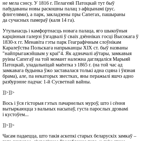
не мела сэнсу. У 1816 г. Пелагеяй Патоцкай тут быў
пабудаваны новы раскошны палац з афіцынамі (рус.
флигелями), а парк, закладзены пры Сапегах, пашыраны
да сучасных памераў (каля 14 га).
Утульнасць і камфортнасць новага палаца, яго шыкоўныя
карцінныя галерэі ўзгадвалі ў сваіх дзённіках госці Высокага ў
1830-х гг. Менавіта гэты парк Геаграфічным слоўнікам
Каралеўства Польскага напрыканцы XIX ст. быў названы
"найпрыгажэйшым у краі"4. Як адзначалі аўтары, замкавыя
руіны Сапегаў на той момант належна даглядаліся Марыяй
Патоцкай, уладальніцай маёнтка з 1865 г. (на той час ад
замкавага будынка ўжо заставалася толькi адна сцяна i ўязная
брама), але, па некаторых звестках, яны перажылі яшчэ адно
разбурэнне падчас 1-й Сусветнай вайны.
]]>
]]>
Вось і ўся гісторыя гэтых пачарнелых муроў, што і сёння
вытыркаюцца з вальных насыпаў, густа парослых дрэвамі
і кустоўем...
]]>
]]>
Часам падаецца, што такія аскепкі старых беларускіх замкаў –