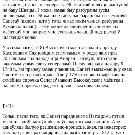
як вядома, Сапегі насуперак усёй астатняй шляхце выступілі
на баку Швецыі. І можа, замак быў разбураны зусім
не шведамі, а сваёй жа шляхтай у час барацьбы з гегемоніяй
Сапегаў (вядома, што ў гэты ж час такім чынам разбураны
Ружанскі палац). Таму заклік да аднаўлення сапегаўскіх
маёнткаў мог папросту не сустрэць чаканай падтрымкі ў
шляхецкіх колах.
У хуткім часе (1718) Высокаўскі маёнтак здалі ў арэнду
Касцюшкам Сяхновіцкім (тым самым, у родзе якіх праз
20 з лішкам год народзіцца Андрэй Тадэвуш, што стане
вядомым усяму свету генералам). Пасля вялікага пажару ў
1748 г., які прывёў замак у заняпад, Сапегі выязджаюць у сваю
Слонімскую рэзідэнцыю. Але ў 1750-х гг. яшчэ зафіксавана
сямейная спрэчка Сапегаў наконт Высокаўскага маёнтка з
палацам, паркам, горадам i прылеглым наваколлем.
]]>
]]>
Толькі пасля таго, як Сапегі парадніліся з Патоцкімі, гэтыя
мясціны зноў напоўніліся паўнавартасным жыццём. Але
аднаўляць былую рэзідэнцыю-крэпасць, якая, па некаторых
звестках, яшчэ раз пацярпела ад разбурэнняў у 1812 г., ужо