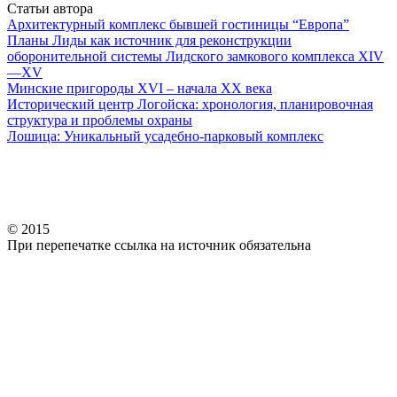
Статьи автора
Архитектурный комплекс бывшей гостиницы “Европа”
Планы Лиды как источник для реконструкции
оборонительной системы Лидского замкового комплекса XIV
—XV
Минские пригороды XVI – начала XX века
Исторический центр Логойска: хронология, планировочная
структура и проблемы охраны
Лошица: Уникальный усадебно-парковый комплекс
© 2015
При перепечатке ссылка на источник обязательна