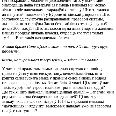
гэта яскравае, сімвалічнае ўвасабленне таго, у якім стане
знаходзіцца наша гістарычная памяць і наколькі мы можам
лічыць сябе нашчадкамі старадаўніх літвінаў. Што засталося
ад магутнай, паважанай у Еўропе літвінскай дзяржавы? Што
засталося ад грунтоўна распрацаванай прававой сістэмы,
ды такой, што галоўны Закон без асаблівых зменаў служыў
амаль 300 гадоў5? Што засталося ад на дзіва ўпартага жадання
нашых продкаў шукаць шчасця, будаваць яго тут і толькі
тут?.. – Вось такія пачарнелыя абломкі.
Уязная брама Сапегаўскага замка на пач. ХХ ст.: другi ярус
пабелены,
нiжнi, натуральнага колеру цэглы, – злiваецца з валам
У час, калі прадметам самых зацятых спрэчак становіцца
права на ўезд у шэнгенскую зону, вельмісімвалічна, што
рэшткі сапегаўскага замка ў прамым сэнсе гніюць пасярод
старога парка, пакінутыя без асаблівай увагі. Ці многа ў нас
такіх муроў, чый узрост налічвае тры з паловай стагоддзі?
Ды такіх, што належалі найбагацейшай фаміліі – Сапегам, чый
род мае выразна беларускае паходжанне6? Ці шмат у нас
замкаў, якія, па словах пісара ў 1714 г., перажылі некалькі
"даўнейшых і нядаўніх" вайсковых нападаў, ужо не гаворачы
пра ўсе наступныя?