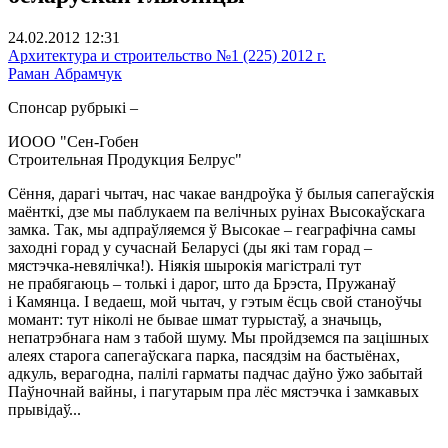
24.02.2012 12:31
Архитектура и строительство №1 (225) 2012 г.
Раман Абрамчук
Спонсар рубрыкi –
ИООО "Сен-Гобен
Строительная Продукция Белрус"
Сёння, дарагі чытач, нас чакае вандроўка ў былыя сапегаўскія
маёнткі, дзе мы паблукаем па велічных руінах Высокаўскага
замка. Так, мы адпраўляемся ў Высокае – геаграфічна самы
заходні горад у сучаснай Беларусі (ды які там горад –
мястэчка-невялічка!). Ніякія шырокія магістралі тут
не прабягаюць – толькі і дарог, што да Брэста, Пружанаў
і Камянца. І ведаеш, мой чытач, у гэтым ёсць свой станоўчы
момант: тут ніколі не бывае шмат турыстаў, а значыць,
непатрэбнага нам з табой шуму. Мы пройдземся па зацішных
алеях старога сапегаўскага парка, пасядзім на бастыёнах,
адкуль, верагодна, палілі гарматы падчас даўно ўжо забытай
Паўночнай вайны, і пагутарым пра лёс мястэчка і замкавых
прывідаў...