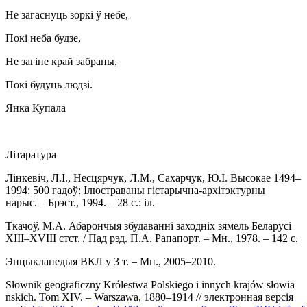
Не загаснуць зоркі ў небе,
Покі неба будзе,
Не загіне край забраны,
Покі будуць людзі.
Янка Купала
Літаратура
Лінкевіч, Л.І., Несцярчук, Л.М., Сахарчук, Ю.І. Высокае 1494–
1994: 500 гадоў: Ілюстраваны гістарычна-архітэктурны
нарыс. – Брэст., 1994. – 28 с.: іл.
Ткачоў, М.А. Абарончыя збудаванні заходніх зямель Беларусі
XIII–XVIII стст. / Пад рэд. П.А. Рапапорт. – Мн., 1978. – 142 с.
Энцыклапедыя ВКЛ у 3 т. – Мн., 2005–2010.
Słownik geograficzny Królestwa Polskiego i innych krajów słowia
nskich. Tom XIV. – Warszawa, 1880–1914 // электронная версія