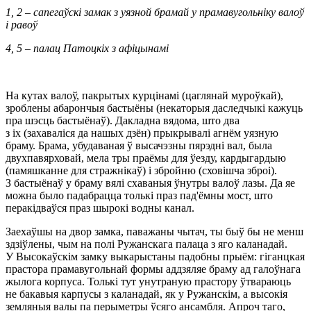
1, 2 – сапегаўскі замак з уязной брамай у прамавугольніку валоў
і равоў
4, 5 – палац Патоцкіх з афіцынамі
На кутах валоў, пакрытых курцінамі (цаглянай муроўкай),
зроблены абарончыя бастыёны (некаторыя даследчыкі кажуць
пра шэсць бастыёнаў). Дакладна вядома, што два
з іх (захаваліся да нашых дзён) прыкрывалі агнём уязную
браму. Брама, убудаваная ў высачэзны пярэдні вал, была
двухпавярховай, мела тры праёмы для ўезду, кардыгардыю
(памяшканне для стражнікаў) і збройню (сховішча зброі).
З бастыёнаў у браму вялі схаваныя ўнутры валоў лазы. Да яе
можна было падабрацца толькі праз пад'ёмны мост, што
перакідваўся праз шырокі водны канал.
Заехаўшы на двор замка, паважаны чытач, ты быў бы не менш
здзіўлены, чым на полі Ружанскага палаца з яго каланадай.
У Высокаўскім замку выкарыстаны падобны прыём: гіганцкая
прастора прамавугольнай формы аддзяляе браму ад галоўнага
жылога корпуса. Толькі тут унутраную прастору ўтвараюць
не бакавыя карпусы з каланадай, як у Ружанскім, а высокія
земляныя валы па перыметры ўсяго ансамбля. Апроч таго,