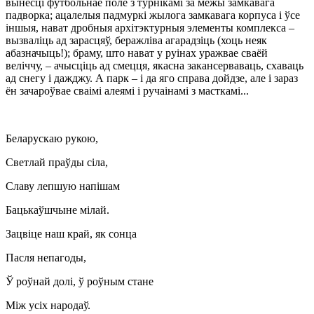
вынесці футбольнае поле з турнікамі за межы замкавага
падворка; ацалелыя падмуркі жылога замкавага корпуса і ўсе
іншыя, нават дробныя архітэктурныя элементы комплекса –
вызваліць ад зарасцяў, беражліва агарадзіць (хоць неяк
абазначыць!); браму, што нават у руінах уражвае сваёй
веліччу, – ачысціць ад смецця, якасна закансерваваць, схаваць
ад снегу і дажджу. А парк – і да яго справа дойдзе, але і зараз
ён зачароўвае сваімі алеямі і ручаінамі з масткамі...
Беларускаю рукою,
Светлай праўды сіла,
Славу лепшую напішам
Бацькаўшчыне мілай.
Зацвіце наш край, як сонца
Пасля непагоды,
Ў роўнай долі, ў роўным стане
Між усіх народаў.