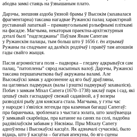
абодва замкі стаяць на ўзвышаным плато.
Дарэчы, знешняя аздоба ўязной брамы ў Высокім (захавалася
фрагментарна) таксама нагадвае Ружанскі палац характэрнай
руставанай лапаткай – прамавугольнымі рэльефнымі пліткамі
на фасадзе. Магчыма, некаторыя праектна-архітэктурныя
дэталі былі "падгледжаны" Паўлам Янам Сапегам
у Ружанскім палацы, тым больш што ў 1656 г. ён атрымаў
Ружаны па спадчыне ад далёкіх родзічаў і правёў там апошнiя
гады свайго жыцця.
Пасля агромністага поля – падворка – гледачу адкрываўся сам
палац, "патоплены" сярод насыпных валоў. Дарэчы, Ружанскі
таксама першапачаткова быў акружаны валамі. Але
Высокаўскі замак у адрозненне ад яго быў драўляны,
на цагляных падмурках (валы і рэшткі падмуркаў захаваліся).
Побач з замкам Міхал Сапега (1670–1738) заклаў парк і сад, які
цешыў сваіх гаспадароў свежай садавіной, а ў возеры
разводзілі рыбу для княскага стала. Магчыма, у гэты час
у народзе і з'явіліся легенды пра казачныя багацці Сапегаў:
пра баранчыка, зробленага з чыстага золата, што захоўваецца
ў замкавай скарбніцы, пра катанне на санях па солі, падобна
радзівілаўскім забавам у Нясвіжы. Пры Міхалу Сапегу
адноўлены і Высокаўскі касцёл. Як адзначалі сучаснікі, было
відаць, што ў касцёла – багатыя апекуны, бо яго сцены