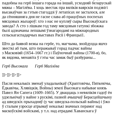
падобны на герб іншага горада на іншай, усходняй беларускай
мяжы – Магілёва. І хоць звестак пра вялікія ваярскія подзвігі
высакаўчан за гэтыя стагоддзі ў летапісах не засталося, але
да сённяшняга дня не гасне слава аб працоўных поспехах
мясцовых жыхароў: хто з нас не купляў сыры Высокаўскага
завода? А сто з лішкам год таму мясцовыя гатункі збожжа
былі адзначаны лепшымі ўзнагародамі на міжнародных
сельскагаспадарчых выставах Расіі і Францыі1.
Што да баявой вежы на гербе, то, магчыма, знойдуцца яшчэ
звесткі аб тым, што перажываў горад падчас вайны
з Масковіяй (1654–1667 гг.) і Паўночнай вайны (1700-я), бо,
як вядома, менавіта ў гэты час замак быў разбураны...
Герб Высокага Герб Магiлёва
]]>
]]>
]]>
]]>
Пасля некалькіх зменаў уладальнікаў (Храптовічы, Пяткевічы,
Ёдкавічы, Хлявіцкія, Войны) землі Высокага набывае князь
Павел Ян Сапега (1609–1665). У дваццаць з невялікім гадоў ён
удзельнічаў у вайне з рускімі, пазней ачышчаў Берасцейшчыну
ад шведскіх прыхадняў (у час шведска-польскай вайны) і ўжо
ў сталым узросце атрымаў некалькі значных перамог над
маскоўскімі войскамі, у т.л. над атрадамі Хаванскага ў