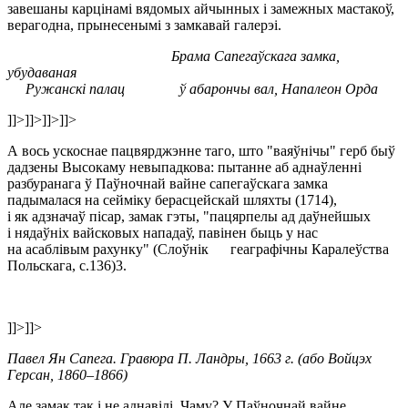
завешаны карцінамі вядомых айчынных і замежных мастакоў,
верагодна, прынесенымі з замкавай галерэі.
Брама Сапегаўскага замка,
убудаваная
Ружанскi палац ў абарончы вал, Напалеон Орда
]]>
]]>
]]>
]]>
А вось ускоснае пацвярджэнне таго, што "ваяўнічы" герб быў
дадзены Высокаму невыпадкова: пытанне аб аднаўленні
разбуранага ў Паўночнай вайне сапегаўскага замка
падымалася на сейміку берасцейскай шляхты (1714),
і як адзначаў пісар, замак гэты, "пацярпелы ад даўнейшых
і нядаўніх вайсковых нападаў, павінен быць у нас
на асаблівым рахунку" (Слоўнік геаграфічны Каралеўства
Польскага, с.136)3.
]]>
]]>
Павел Ян Сапега. Гравюра П. Ландры, 1663 г. (або Войцэх
Герсан, 1860–1866)
Але замак так і не аднавілі. Чаму? У Паўночнай вайне,