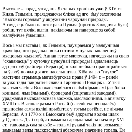
Высокае – горад, узгаданы ў старых хроніках ужо ў XIV ст.
Князь Гедымін, праязджаючы блізка ад яго, быў захоплены
"Высокім горадам" у акружэнні чароўнай прыроды.
А глядзець было на што: рака Пульва (прыток Заходняга Буга)
робіць тут вялікі выгін, пакідаючы на павароце за сабой
маляўнічае ўзвышша.
Вось і мы пастаім і, як Гедымін, паўзіраемся ў маляўнічыя
краявіды, што радавалі вока сотням мінулых пакаленняў
мясцовых жыхароў. Аднак гэтае мястэчка, нягледзячы на сваю
"схаванасць" у куточку цудоўнай прыроды і аддаленасць
ад цэнтраў (найперш Берасця), ніколі не было правінцыйным
па ўзроўню жыцця яго насельніцтва. Хіба магло "глухое"
мястэчка атрымаць магдэбургскае права ў 1494 г. – раней
за ўжо тады пакрытыя славай Гародню і Полацак?.. У тыя
залатыя часіны Высокае славілася сваімі кірмашамі (асабліва
коннымі, жывёльнымі), броварамі (спіртавымі заводамі),
ураджаямі высакаякаснага збожжа, маслабойнямі. Напачатку
XVIII ст. Высокае разам з Раснай (паселішча непадалёк)
прыносіла самы вялікі прыбытак у гэтым рэгіёне, не лічачы
Берасця. А з 1770-х з Высокага быў адкрыты водны шлях
у Гданьск. Ды і герб, атрыманы гараджанамі на пачатку XVI
ст., гаворыць сам за сябе – голымі рукамі такіх не возьмеш:
замкавыя вежы падкрэслівалі абарончае значэнне горада. Ён