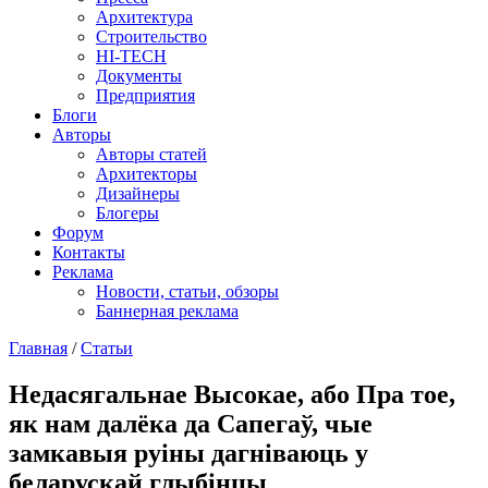
Архитектура
Строительство
HI-TECH
Документы
Предприятия
Блоги
Авторы
Авторы статей
Архитекторы
Дизайнеры
Блогеры
Форум
Контакты
Реклама
Новости, статьи, обзоры
Баннерная реклама
Главная
/
Статьи
You are here
Недасягальнае Высокае, або Пра тое,
як нам далёка да Сапегаў, чые
замкавыя руіны дагніваюць у
беларускай глыбінцы