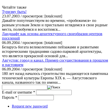
Читайте также
Туризму быть!
23.07.2003 / просмотров: [totalcount]
Давайте попутешествуем во времени, «пробежимся» по
разным уголкам Земли и пристально вглядимся в свои родные
места, полюбуемся и восхитимся...
Ландшафт как основа архитектурного своеобразия центров
поселений
06.09.2004 / просмотров: [totalcount]
Беларусь богата великолепными пейзажами и развитыми
историческими традициями садово-парковой архитектуры,
что является прекрасной основой для...
Августов: город и канал. Пример сосуществования в прошлом
и настоящем
06.09.2004 / просмотров: [totalcount]
180 лет назад началось строительство выдающегося памятника
технической культуры Европы ХIХ в. — Августовского
канала, названного так по имени...
E-mail or username
*
Пароль
*
Request new password