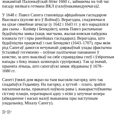
знакамітай Палонкаўскай бітве 1660 г., займаючы на той час
пасаду вялікага гетмана ВКЛ (галоўнакамандуючага)2.
У 1648 г. Павел Сапега становіцца афіцыйным гаспадаром
Высокага (купляе яго ў Войнаў). Верагодна, спадзеючыся
на ціхае сямейнае шчасце (у 1642 і 1643 гг. у яго нарадзіліся
два сыны – Казімір і Бенядзікт), князь Павел
распачынае
будаўніцтва замка (хаця, магчыма, жылая княская пабудова
існавала тут і пры ранейшых гаспадарах). Верагодна, што
будаўніцтва працягваў і сын Бенядзікт (1643–1707), пры якім
род Сапегаў дамогся нечуванай дзяржаўнай улады (фактычна
ўсталяваў гегемонію – поўнае палітычнае панаванне ў
княстве, за што выклікаў на сябе справядлівы гнеў і ўзброеныя
напады з боку іншых шляхецкіх групіровак). Так ці іначай,
прынята лічыць, што сапегаўскі замак збудаваны ў 1678–
1680 гг.
Сапегі ўзвялі дом якраз на тым высокім пагорку, што так
спадабаўся Гедыміну. На пагорку, а хутчэй – плато, зрабілі
насыпныя валы, пракапалі наўкола равы і, выкарыстоўваючы
сістэму плацін, ператварылі адну з нізін у штучнае возера
(абвадненне і насып валоў выкананы пры наступным
уладальніку, Міхалу Сапегу).
]]>
]]>