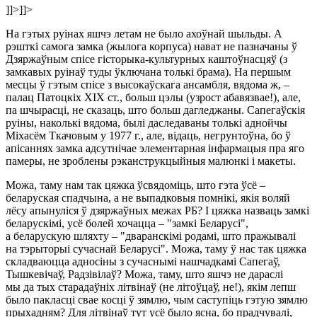
]]>
]]>
На гэтых руінах яшчэ летам не было ахоўнай шыльды. А
рэшткi самога замка (жылога корпуса) нават не пазначаны ў
Дзяржаўным спісе гісторыка-культурных каштоўнасцяў (з
замкавых руінаў туды ўключана толькі брама). На першым
месцы ў гэтым спісе з высокаўскага ансамбля, вядома ж, –
палац Патоцкіх XIX ст., больш цэлы (узрост абавязвае!), але,
па шчырасці, не сказаць, што больш дагледжаны. Сапегаўскія
руіны, наколькі вядома, былі даследаваны толькі аднойчы
Міхасём Ткачовым у 1977 г., але, відаць, негрунтоўна, бо ў
апісаннях замка адсутнічае элементарная інфармацыя пра яго
памеры, не зроблены рэканструкцыйныя малюнкі і макеты.
Можа, таму нам так цяжка ўсвядоміць, што гэта ўсё –
беларуская спадчына, а не выпадковыя помнікі, якія воляй
лёсу апынуліся ў дзяржаўных межах РБ? І цяжка назваць замкі
беларускімі, усё болей хочацца – "замкі Беларусі",
а беларускую шляхту – "дваранскімі родамі, што пражывалі
на тэрыторыі сучаснай Беларусі". Можа, таму ў нас так цяжка
складваюцца адносіны з сучаснымі нашчадкамі Сапегаў,
Тышкевічаў, Радзівілаў? Можа, таму, што яшчэ не дараслі
мы да тых старадаўніх літвінаў (не літоўцаў, не!), якім лепш
было пакласці свае косці ў зямлю, чым саступіць гэтую зямлю
прыхадням? Для літвінаў тут усё было ясна, бо прадчувалі,