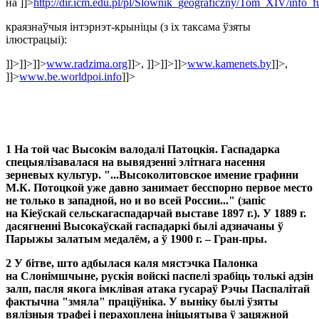
на
]]>
http://dir.icm.edu.pl/pl/Slownik_geograficzny/Tom_XIV/info_fu
краязнаўчыя інтэрнэт-крыніцы (з іх таксама ўзяты
ілюстрацыі):
]]>
]]>
]]>
www.radzima.org
]]>
,
]]>
]]>
]]>
www.kamenets.by
]]>
,
]]>
www.be.worldpoi.info
]]>
1 На той час Высокім валодалі Патоцкія. Гаспадарка
спецыялізавалася на вывядзенні элітнага насення
зерневых культур. "...Высоколитовское имение графини
М.К. Потоцкой уже давно занимает бесспорно первое место
не только в западной, но и во всей России..." (запіс
на Кіеўскай сельскагаспадарчай выставе 1897 г.). У 1889 г.
дасягненні Высокаўскай гаспадаркі былі адзначаны ў
Парыжы залатым медалём, а ў 1900 г. – Гран-пры.
2
У бітве, што адбылася каля мястэчка Палонка
на Слонімшчыне, рускія войскі паспелі зрабіць толькі адзін
залп, пасля якога імклівая атака гусараў Рэчы Паспалітай
фактычна "змяла" праціўніка. У выніку былі ўзяты
вялізныя трафеі і перахоплена ініцыятыва ў зацяжной