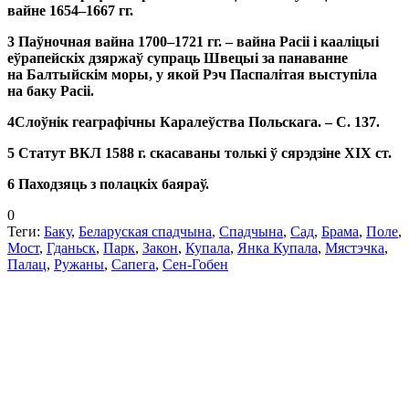
вайне 1654–1667 гг.
3 Паўночная вайна 1700–1721 гг. – вайна Расіі і кааліцыі
еўрапейскіх дзяржаў супраць Швецыі за панаванне
на Балтыйскім моры, у якой Рэч Паспалітая выступіла
на баку Расіі.
4Слоўнiк геаграфiчны Каралеўства Польскага. – С. 137.
5 Статут ВКЛ 1588 г. скасаваны толькі ў сярэдзіне XIX cт.
6 Паходзяць з полацкіх баяраў.
0
Теги:
Баку
,
Беларуская спадчына
,
Спадчына
,
Сад
,
Брама
,
Поле
,
Мост
,
Гданьск
,
Парк
,
Закон
,
Купала
,
Янка Купала
,
Мястэчка
,
Палац
,
Ружаны
,
Сапега
,
Сен-Гобен