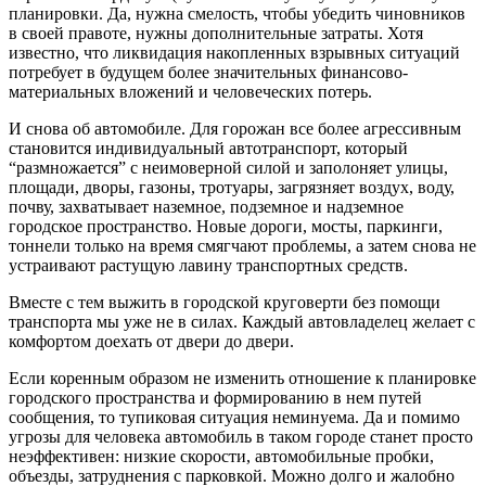
планировки. Да, нужна смелость, чтобы убедить чиновников
в своей правоте, нужны дополнительные затраты. Хотя
известно, что ликвидация накопленных взрывных ситуаций
потребует в будущем более значительных финансово-
материальных вложений и человеческих потерь.
И снова об автомобиле.
Для горожан все более агрессивным
становится индивидуальный автотранспорт, который
“размножается” с неимоверной силой и заполоняет улицы,
площади, дворы, газоны, тротуары, загрязняет воздух, воду,
почву, захватывает наземное, подземное и надземное
городское пространство. Новые дороги, мосты, паркинги,
тоннели только на время смягчают проблемы, а затем снова не
устраивают растущую лавину транспортных средств.
Вместе с тем выжить в городской круговерти без помощи
транспорта мы уже не в силах. Каждый автовладелец желает с
комфортом доехать от двери до двери.
Если коренным образом не изменить отношение к планировке
городского пространства и формированию в нем путей
сообщения, то тупиковая ситуация неминуема. Да и помимо
угрозы для человека автомобиль в таком городе станет просто
неэффективен: низкие скорости, автомобильные пробки,
объезды, затруднения с парковкой. Можно долго и жалобно