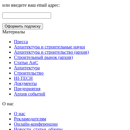
или введите ваш email адрес:
Материалы
Пресса
Архитектура и строительные науки
Архитектура и строительство (архив)
Строительный рынок (архив)
Статьи АиС
Архитектура
Строительство
HI-TECH
Документы
Предприятия
Архив событий
О нас
О нас
Рекламодателям
Онлайн-конференции
Новости, статьи, обзоры