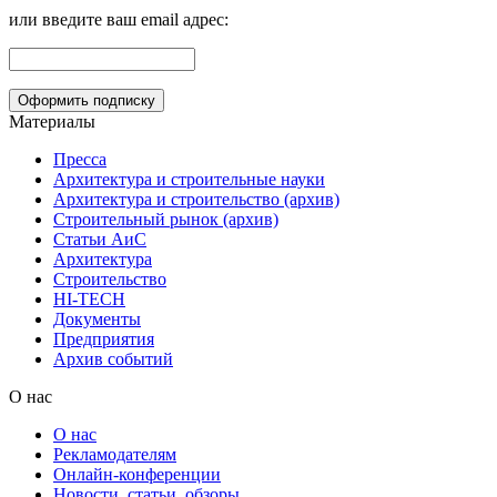
или введите ваш email адрес:
Материалы
Пресса
Архитектура и строительные науки
Архитектура и строительство (архив)
Строительный рынок (архив)
Статьи АиС
Архитектура
Строительство
HI-TECH
Документы
Предприятия
Архив событий
О нас
О нас
Рекламодателям
Онлайн-конференции
Новости, статьи, обзоры