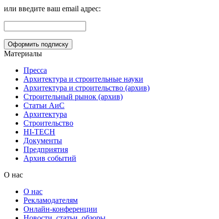
или введите ваш email адрес:
Материалы
Пресса
Архитектура и строительные науки
Архитектура и строительство (архив)
Строительный рынок (архив)
Статьи АиС
Архитектура
Строительство
HI-TECH
Документы
Предприятия
Архив событий
О нас
О нас
Рекламодателям
Онлайн-конференции
Новости, статьи, обзоры