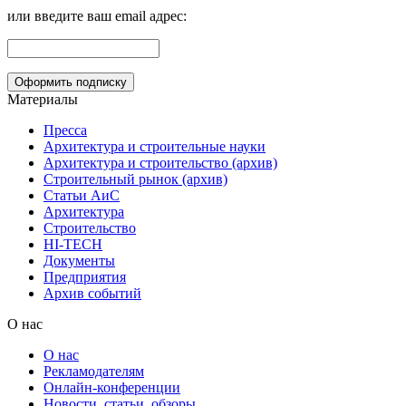
или введите ваш email адрес:
Материалы
Пресса
Архитектура и строительные науки
Архитектура и строительство (архив)
Строительный рынок (архив)
Статьи АиС
Архитектура
Строительство
HI-TECH
Документы
Предприятия
Архив событий
О нас
О нас
Рекламодателям
Онлайн-конференции
Новости, статьи, обзоры