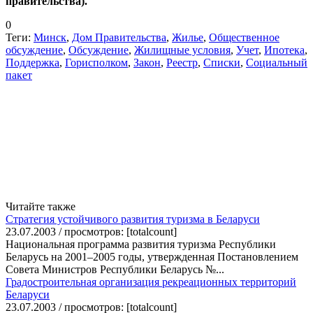
правительства).
0
Теги:
Минск
,
Дом Правительства
,
Жилье
,
Общественное
обсуждение
,
Обсуждение
,
Жилищные условия
,
Учет
,
Ипотека
,
Поддержка
,
Горисполком
,
Закон
,
Реестр
,
Списки
,
Социальный
пакет
Читайте также
Стратегия устойчивого развития туризма в Беларуси
23.07.2003 / просмотров: [totalcount]
Национальная программа развития туризма Республики
Беларусь на 2001–2005 годы, утвержденная Постановлением
Совета Министров Республики Беларусь №...
Градостроительная организация рекреационных территорий
Беларуси
23.07.2003 / просмотров: [totalcount]