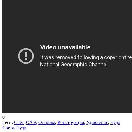
0
Теги:
Свет
,
ОАЭ
,
Острова
,
Конструкция
,
Удивление
,
Чудо
Света
,
Чудо