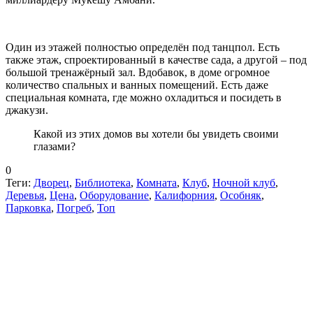
Один из этажей полностью определён под танцпол. Есть
также этаж, спроектированный в качестве сада, а другой – под
большой тренажёрный зал. Вдобавок, в доме огромное
количество спальных и ванных помещений. Есть даже
специальная комната, где можно охладиться и посидеть в
джакузи.
Какой из этих домов вы хотели бы увидеть своими
глазами?
0
Теги:
Дворец
,
Библиотека
,
Комната
,
Клуб
,
Ночной клуб
,
Деревья
,
Цена
,
Оборудование
,
Калифорния
,
Особняк
,
Парковка
,
Погреб
,
Топ