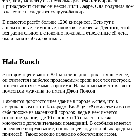
текущему моменту его несколько раз реконструировали.
Принадлежит сейчас он некой Лили Сафре. Она получила дом
в качестве наследия от супруга-банкира.
В поместье растёт больше 1200 кипарисов. Есть тут и
апельсиновые, лимонные, оливковые деревья. Для того, чтобы
вся растительность спокойно поживала отведённые ей лета,
было нанято 50 садовников.
Hala Ranch
Этот дом оценивают в 821 миллион долларов. Тем не менее,
он считается наиболее продаваемым среди всех тех построек,
что считаются самыми дорогими. На данный момент владеет
поместьем мужчина по имени Джон Полсон.
Находится дорогостоящее здание в городе Аспен, что в
американском штате Колорадо. Вообще всё поместье само по
себе похоже на маленький городок, ведь в нём имеется
основное здание, где 16 ванных и 15 спален, а также
множество дополнительных помещений. В особняке имеется
передовое оборудование, очищающее воду от любых вредных
примесей. Также хорошо налажено обеспечение газом.