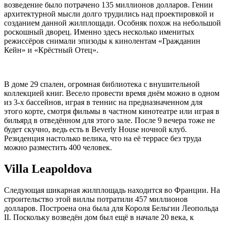
возведение было потрачено 135 миллионов долларов. Гении
архитектурной мысли долго трудились над проектировкой и
созданием данной жилплощади. Особняк похож на небольшой
роскошный дворец. Именно здесь несколько именитых
режиссёров снимали эпизоды к кинолентам «Гражданин
Кейн» и «Крёстный Отец».
В доме 29 спален, огромная библиотека с внушительной
коллекцией книг. Весело провести время днём можно в одном
из 3-х бассейнов, играя в теннис на предназначенном для
этого корте, смотря фильмы в частном кинотеатре или играя в
бильярд в отведённом для этого зале. После 9 вечера тоже не
будет скучно, ведь есть в Beverly House ночной клуб.
Резиденция настолько велика, что на её террасе без труда
можно разместить 400 человек.
Villa Leapoldova
Следующая шикарная жилплощадь находится во Франции. На
строительство этой виллы потратили 457 миллионов
долларов. Построена она была для Короля Бельгии Леопольда
II. Поскольку возведён дом был ещё в начале 20 века, к