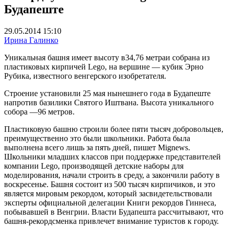
Будапеште
29.05.2014 15:10
Ирина Галинко
Уникальная башня имеет высоту в34,76 метраи собрана из
пластиковых кирпичей Lego, на вершине — кубик Эрно
Рубика, известного венгерского изобретателя.
Строение установили 25 мая нынешнего года в Будапеште
напротив базилики Святого Иштвана. Высота уникального
собора —96 метров.
Пластиковую башню строили более пяти тысяч добровольцев,
преимущественно это были школьники. Работа была
выполнена всего лишь за пять дней, пишет Mignews.
Школьники младших классов при поддержке представителей
компании Lego, производящей детские наборы для
моделирования, начали строить в среду, а закончили работу в
воскресенье. Башня состоит из 500 тысяч кирпичиков, и это
является мировым рекордом, который засвидетельствовали
эксперты официальной делегации Книги рекордов Гиннеса,
побывавшей в Венгрии. Власти Будапешта рассчитывают, что
башня-рекордсменка привлечет внимание туристов к городу.