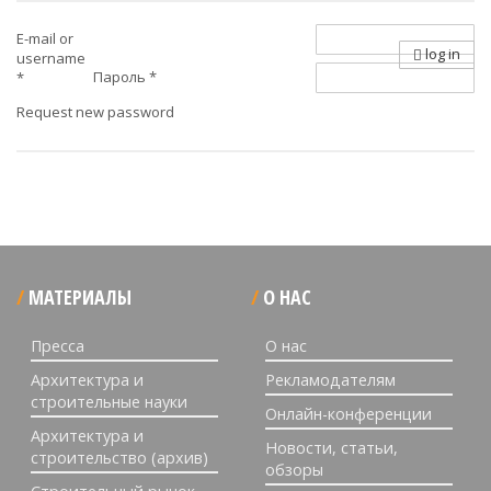
E-mail or
log in
username
Пароль
*
*
Request new password
МАТЕРИАЛЫ
О НАС
Пресса
О нас
Архитектура и
Рекламодателям
строительные науки
Онлайн-конференции
Архитектура и
Новости, статьи,
строительство (архив)
обзоры