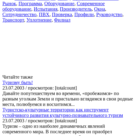
Рынок
,
Программа
,
Оборудование
,
Современное
оборудование
,
Испытания
,
Производитель
,
Окна
,
Сотрудничество
,
ПВХ
,
Проверка
,
Профили
,
Руководство
,
Транспорт
,
Уплотнение
,
Филиал
Читайте также
Туризму быть!
23.07.2003 / просмотров: [totalcount]
Давайте попутешествуем во времени, «пробежимся» по
разным уголкам Земли и пристально вглядимся в свои родные
места, полюбуемся и восхитимся...
Туристско-культурные территории как инструмент
устойчивого развития культурно-познавательного туризм
23.07.2003 / просмотров: [totalcount]
Туризм – одно из наиболее динамичных явлений
современного мира. В последнее время он приобрел