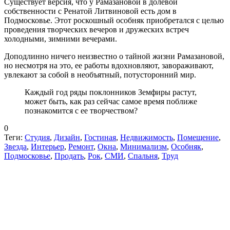
Существует версия, что у Рамазановой в долевой
собственности с Ренатой Литвиновой есть дом в
Подмосковье. Этот роскошный особняк приобретался с целью
проведения творческих вечеров и дружеских встреч
холодными, зимними вечерами.
Доподлинно ничего неизвестно о тайной жизни Рамазановой,
но несмотря на это, ее работы вдохновляют, завораживают,
увлекают за собой в необъятный, потусторонний мир.
Каждый год ряды поклонников Земфиры растут,
может быть, как раз сейчас самое время поближе
познакомится с ее творчеством?
0
Теги:
Студия
,
Дизайн
,
Гостиная
,
Недвижимость
,
Помещение
,
Звезда
,
Интерьер
,
Ремонт
,
Окна
,
Минимализм
,
Особняк
,
Подмосковье
,
Продать
,
Рок
,
СМИ
,
Спальня
,
Труд