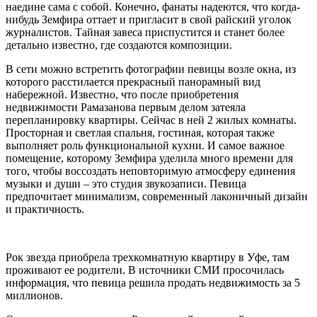
наедине сама с собой. Конечно, фанаты надеются, что когда-
нибудь Земфира оттает и пригласит в свой райский уголок
журналистов. Тайная завеса приспустится и станет более
детально известно, где создаются композиции.
В сети можно встретить фотографии певицы возле окна, из
которого расстилается прекрасный панорамный вид
набережной. Известно, что после приобретения
недвижимости Рамазанова первым делом затеяла
перепланировку квартиры. Сейчас в ней 2 жилых комнаты.
Просторная и светлая спальня, гостиная, которая также
выполняет роль функциональной кухни. И самое важное
помещение, которому Земфира уделила много времени для
того, чтобы воссоздать неповторимую атмосферу единения
музыки и души – это студия звукозаписи. Певица
предпочитает минимализм, современный лаконичный дизайн
и практичность.
Рок звезда приобрела трехкомнатную квартиру в Уфе, там
проживают ее родители. В источники СМИ просочилась
информация, что певица решила продать недвижимость за 5
миллионов.