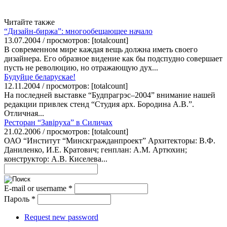
Читайте также
“Дизайн-биржа”: многообещающее начало
13.07.2004 / просмотров: [totalcount]
В современном мире каждая вещь должна иметь своего
дизайнера. Его образное видение как бы подспудно совершает
пусть не революцию, но отражающую дух...
Будуйце беларускае!
12.11.2004 / просмотров: [totalcount]
На последней выставке “Будпрагрэс–2004” внимание нашей
редакции привлек стенд “Студия арх. Бородина А.В.”.
Отличная...
Ресторан “Завiруха” в Силичах
21.02.2006 / просмотров: [totalcount]
ОАО “Институт “Минскгражданпроект” Архитекторы: В.Ф.
Даниленко, И.Е. Кратович; генплан: А.М. Артюхин;
конструктор: А.В. Киселева...
E-mail or username
*
Пароль
*
Request new password