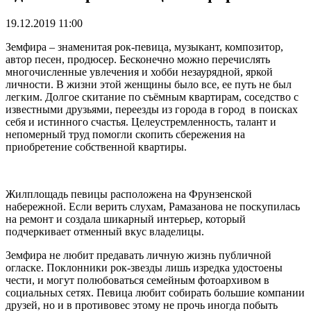
19.12.2019 11:00
Земфира – знаменитая рок-певица, музыкант, композитор,
автор песен, продюсер. Бесконечно можно перечислять
многочисленные увлечения и хобби незаурядной, яркой
личности. В жизни этой женщины было все, ее путь не был
легким. Долгое скитание по съёмным квартирам, соседство с
известными друзьями, переезды из города в город в поисках
себя и истинного счастья. Целеустремленность, талант и
непомерный труд помогли скопить сбережения на
приобретение собственной квартиры.
Жилплощадь певицы расположена на Фрунзенской
набережной. Если верить слухам, Рамазанова не поскупилась
на ремонт и создала шикарный интерьер, который
подчеркивает отменный вкус владелицы.
Земфира не любит предавать личную жизнь публичной
огласке. Поклонники рок-звезды лишь изредка удостоены
чести, и могут полюбоваться семейным фотоархивом в
социальных сетях. Певица любит собирать большие компании
друзей, но и в противовес этому не прочь иногда побыть