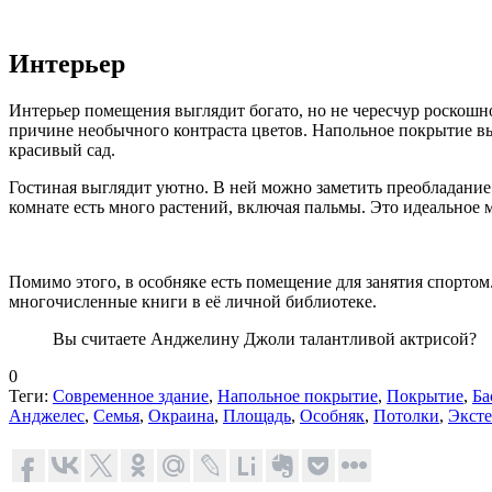
Интерьер
Интерьер помещения выглядит богато, но не чересчур роскошно.
причине необычного контраста цветов. Напольное покрытие вып
красивый сад.
Гостиная выглядит уютно. В ней можно заметить преобладание
комнате есть много растений, включая пальмы. Это идеальное м
Помимо этого, в особняке есть помещение для занятия спортом
многочисленные книги в её личной библиотеке.
Вы считаете Анджелину Джоли талантливой актрисой?
0
Теги:
Современное здание
,
Напольное покрытие
,
Покрытие
,
Ба
Анджелес
,
Семья
,
Окраина
,
Площадь
,
Особняк
,
Потолки
,
Эксте