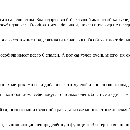
огатым человеком. Благодаря своей блестящей актерской карьере
Лос-Анджелеса. Особняк очень большой, но его интерьер не пе
нта его состояние поддерживали владельцы. Особняк имеет боль
собняк имеет всего 6 спален. А вот санузлов очень много, их о
атных метров. Но если добавить к этому ещё и внешнюю площадь
, на которой дома себе покупают только очень богатые люди. Та
и, полностью из зеленой травы, а также многолетние деревья. Т
ки, выполняющие неопределённую функцию. Экстерьер выполнен 