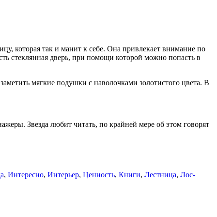
цу, которая так и манит к себе. Она привлекает внимание по
сть стеклянная дверь, при помощи которой можно попасть в
заметить мягкие подушки с наволочками золотистого цвета. В
ажеры. Звезда любит читать, по крайней мере об этом говорят
да
,
Интересно
,
Интерьер
,
Ценность
,
Книги
,
Лестница
,
Лос-