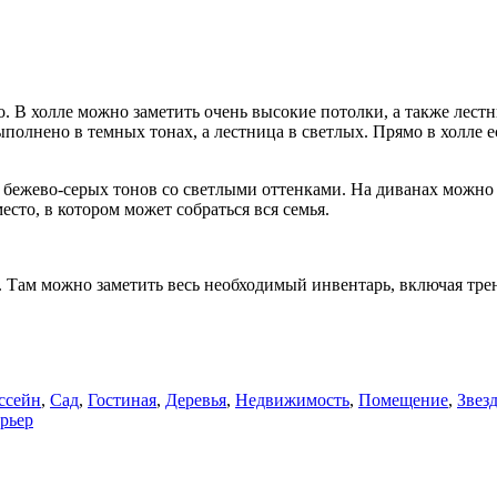
 В холле можно заметить очень высокие потолки, а также лестни
олнено в темных тонах, а лестница в светлых. Прямо в холле е
 бежево-серых тонов со светлыми оттенками. На диванах можно 
есто, в котором может собраться вся семья.
. Там можно заметить весь необходимый инвентарь, включая трен
ссейн
,
Сад
,
Гостиная
,
Деревья
,
Недвижимость
,
Помещение
,
Звез
рьер