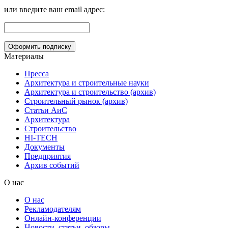
или введите ваш email адрес:
Материалы
Пресса
Архитектура и строительные науки
Архитектура и строительство (архив)
Строительный рынок (архив)
Статьи АиС
Архитектура
Строительство
HI-TECH
Документы
Предприятия
Архив событий
О нас
О нас
Рекламодателям
Онлайн-конференции
Новости, статьи, обзоры