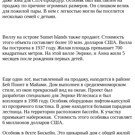
даже зона для СПА-процедур. Особняк был выставлен на
продажу по причине огромных размеров. Он слишком велик
для пожилой пары. В нем с легкостью могли бы поселится
несколько семей с детьми.
Виллу на острове Sunset Islands также продают. Стоимость
этого объекта составляет более 10 млн. долларов США. Вилла
бы построена в 1937 году. Жилая площадь превышает 700
квадратных метров. На этой вилле Энрике, и Анна жили 5
месяцев после рождения первых детей.
Еще один лот, выставленный на продажу, находится в районе
Бей Поинт в Майами. Дом выполнен в средиземноморском
стиле, из окон прекрасный вид на океан. Проект был
разработан специально для Энрике Иглесиаса и был
воплощен в 1998 году. Особняк оборудован лифтом-капсулой
из прозрачного пластика. В доме находится большая парадная
лестница. На территории расположен бассейн. К участку
примыкает набережная. Стоимость этого особняка составляет
6 миллионов долларов США.
Особняк в бухте Бискейн. Это шикарный дом с общей жилой