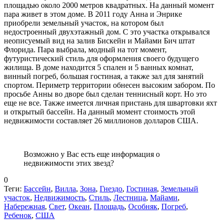
площадью около 2000 метров квадратных. На данный момент
пара живет в этом доме. В 2011 году Анна и Энрике
приобрели земельный участок, на котором был
недостроенный двухэтажный дом. С это участка открывался
неописуемый вид на залив Бискейн и Майами Бич штат
Флорида. Пара выбрала, модный на тот момент,
футуристический стиль для оформления своего будущего
жилища. В доме находится 5 спален и 5 ванных комнат,
винный погреб, большая гостиная, а также зал для занятий
спортом. Периметр территории обнесен высоким забором. По
просьбе Анны во дворе был сделан теннисный корт. Но это
еще не все. Также имеется личная пристань для швартовки яхт
и открытый бассейн. На данный момент стоимость этой
недвижимости составляет 26 миллионов долларов США.
Возможно у Вас есть еще информация о
недвижимости этих звезд?
0
Теги:
Бассейн
,
Вилла
,
Зона
,
Гнездо
,
Гостиная
,
Земельный
участок
,
Недвижимость
,
Стиль
,
Лестница
,
Майами
,
Набережная
,
Свет
,
Океан
,
Площадь
,
Особняк
,
Погреб
,
Ребенок
,
США