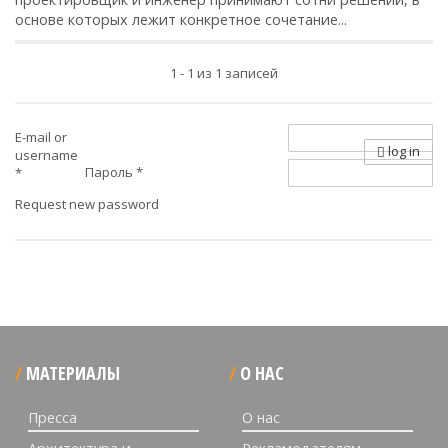
основе которых лежит конкретное сочетание...
1 - 1 из 1 записей
E-mail or
log in
username
Пароль
*
*
Request new password
МАТЕРИАЛЫ
О НАС
Пресса
О нас