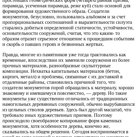
простейших геометрических форм (четырехгранная призма,
пирамида, усеченная пирамида, реже куб) стало основой для
формирования художественного образа. Создатели
монументов, безусловно, пользовались альбомом и за счет
пропорциональных соотношений и выразительности силуэта
старались добиться определенной статичности, устойчивости,
основательности сооружений, считая, что это каким- то
образом отразит серьезное отношение к прошедшим событиям
и скорбь о павших героях и безвинных жертвах.
Правда, многие из памятников уже тогда трактовались как
временные, впоследствии их заменили сооружения из более
прочных материалов, разнообразные скульптурные
композиции. Нехватка капитальных материалов (бетон,
кирпич, металл) и проблемы, связанные с их доставкой в
отдаленные районы, становились причиной того, что
создатели монументов порой обращались к материалу, хорошо
знакомому и имевшемуся повсеместно, — дереву. Но такие
монументы уже существенно отличались от традиционных
намогильных деревянных сооружений, обычно вырубавшихся
из цельных стволов деревьев. Здесь был другой масштаб, что
требовало иных художественных приемов. Поэтому
происходило своеобразное копирование форм каменных
монументов, хотя особенности дерева, конечно же,
сказывались на общем решении. Сегодня воспринимается в