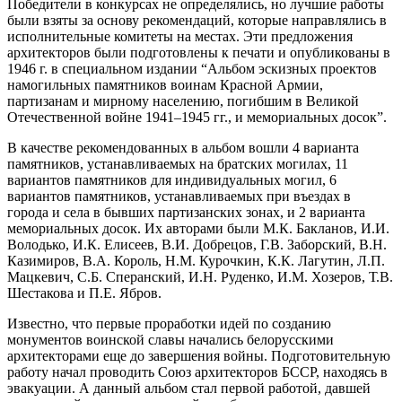
Победители в конкурсах не определялись, но лучшие работы
были взяты за основу рекомендаций, которые направлялись в
исполнительные комитеты на местах. Эти предложения
архитекторов были подготовлены к печати и опубликованы в
1946 г. в специальном издании “Альбом эскизных проектов
намогильных памятников воинам Красной Армии,
партизанам и мирному населению, погибшим в Великой
Отечественной войне 1941–1945 гг., и мемориальных досок”.
В качестве рекомендованных в альбом вошли 4 варианта
памятников, устанавливаемых на братских могилах, 11
вариантов памятников для индивидуальных могил, 6
вариантов памятников, устанавливаемых при въездах в
города и села в бывших партизанских зонах, и 2 варианта
мемориальных досок. Их авторами были М.К. Бакланов, И.И.
Володько, И.К. Елисеев, В.И. Добрецов, Г.В. Заборский, В.Н.
Казимиров, В.А. Король, Н.М. Курочкин, К.К. Лагутин, Л.П.
Мацкевич, С.Б. Сперанский, И.Н. Руденко, И.М. Хозеров, Т.В.
Шестакова и П.Е. Ябров.
Известно, что первые проработки идей по созданию
монументов воинской славы начались белорусскими
архитекторами еще до завершения войны. Подготовительную
работу начал проводить Союз архитекторов БССР, находясь в
эвакуации. А данный альбом стал первой работой, давшей