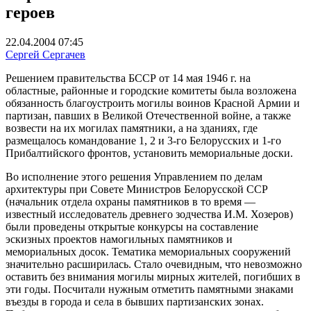
героев
22.04.2004 07:45
Сергей Сергачев
Решением правительства БССР от 14 мая 1946 г. на
областные, районные и городские комитеты была возложена
обязанность благоустроить могилы воинов Красной Армии и
партизан, павших в Великой Отечественной войне, а также
возвести на их могилах памятники, а на зданиях, где
размещалось командование 1, 2 и 3-го Белорусских и 1-го
Прибалтийского фронтов, установить мемориальные доски.
Во исполнение этого решения Управлением по делам
архитектуры при Совете Министров Белорусской ССР
(начальник отдела охраны памятников в то время —
известный исследователь древнего зодчества И.М. Хозеров)
были проведены открытые конкурсы на составление
эскизных проектов намогильных памятников и
мемориальных досок. Тематика мемориальных сооружений
значительно расширилась. Стало очевидным, что невозможно
оставить без внимания могилы мирных жителей, погибших в
эти годы. Посчитали нужным отметить памятными знаками
въезды в города и села в бывших партизанских зонах.