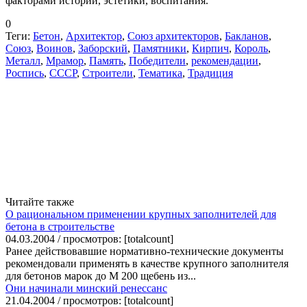
факторами истории, эстетики, воспитания.
0
Теги:
Бетон
,
Архитектор
,
Союз архитекторов
,
Бакланов
,
Союз
,
Воинов
,
Заборский
,
Памятники
,
Кирпич
,
Король
,
Металл
,
Мрамор
,
Память
,
Победители
,
рекомендации
,
Роспись
,
СССР
,
Строители
,
Тематика
,
Традиция
Читайте также
О рациональном применении крупных заполнителей для
бетона в строительстве
04.03.2004 / просмотров: [totalcount]
Ранее действовавшие нормативно-технические документы
рекомендовали применять в качестве крупного заполнителя
для бетонов марок до М 200 щебень из...
Они начинали минский ренессанс
21.04.2004 / просмотров: [totalcount]