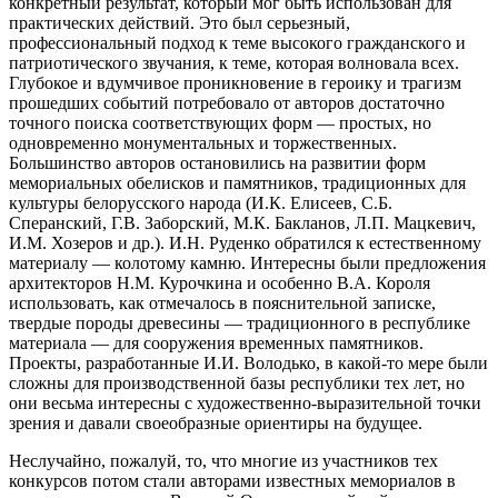
конкретный результат, который мог быть использован для
практических действий. Это был серьезный,
профессиональный подход к теме высокого гражданского и
патриотического звучания, к теме, которая волновала всех.
Глубокое и вдумчивое проникновение в героику и трагизм
прошедших событий потребовало от авторов достаточно
точного поиска соответствующих форм — простых, но
одновременно монументальных и торжественных.
Большинство авторов остановились на развитии форм
мемориальных обелисков и памятников, традиционных для
культуры белорусского народа (И.К. Елисеев, С.Б.
Сперанский, Г.В. Заборский, М.К. Бакланов, Л.П. Мацкевич,
И.М. Хозеров и др.). И.Н. Руденко обратился к естественному
материалу — колотому камню. Интересны были предложения
архитекторов Н.М. Курочкина и особенно В.А. Короля
использовать, как отмечалось в пояснительной записке,
твердые породы древесины — традиционного в республике
материала — для сооружения временных памятников.
Проекты, разработанные И.И. Володько, в какой-то мере были
сложны для производственной базы республики тех лет, но
они весьма интересны с художественно-выразительной точки
зрения и давали своеобразные ориентиры на будущее.
Неслучайно, пожалуй, то, что многие из участников тех
конкурсов потом стали авторами известных мемориалов в