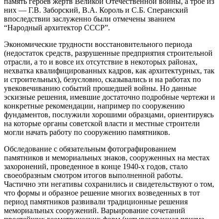
память героев жертв Великой Отечественной войны, а трое из
них — Г.В. Заборский, В.А. Король и С.Б. Сперанский
впоследствии заслуженно были отмечены званием
“Народный архитектор СССР”.
Экономические трудности восстановительного периода
(недостаток средств, разрушенные предприятия строительной
отрасли, а то и вовсе их отсутствие в некоторых районах,
нехватка квалифицированных кадров, как архитектурных, так
и строительных), безусловно, сказывались и на работах по
увековечиванию событий прошедшей войны. Но данные
эскизные решения, имевшие достаточно подробные чертежи и
конкретные рекомендации, например по сооружению
фундаментов, послужили хорошими образцами, ориентируясь
на которые органы советской власти и местные строители
могли начать работу по сооружению памятников.
Обследование с обязательным фотографированием
памятников и мемориальных знаков, сооруженных на местах
захоронений, проведенное в конце 1940-х годов, стало
своеобразным смотром итогов выполненной работы.
Частично эти негативы сохранились и свидетельствуют о том,
что формы и образное решение многих возведенных в тот
период памятников развивали традиционные решения
мемориальных сооружений. Варьирование сочетаний