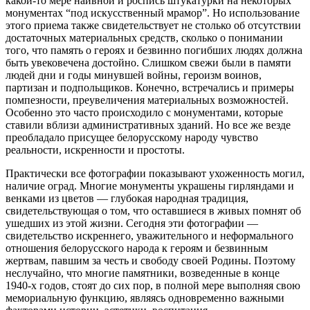
какой-то мере наивной и роспись штукатурки на некоторых
монументах “под искусственный мрамор”. Но использование
этого приема также свидетельствует не столько об отсутствии
достаточных материальных средств, сколько о понимании
того, что память о героях и безвинно погибших людях должна
быть увековечена достойно. Слишком свежи были в памяти
людей дни и годы минувшей войны, героизм воинов,
партизан и подпольщиков. Конечно, встречались и примеры
помпезности, преувеличения материальных возможностей.
Особенно это часто происходило с монументами, которые
ставили вблизи административных зданий. Но все же везде
преобладало присущее белорусскому народу чувство
реальности, искренности и простоты.
Практически все фотографии показывают ухоженность могил,
наличие оград. Многие монументы украшены гирляндами и
венками из цветов — глубокая народная традиция,
свидетельствующая о том, что оставшиеся в живых помнят об
ушедших из этой жизни. Сегодня эти фотографии —
свидетельство искреннего, уважительного и неформального
отношения белорусского народа к героям и безвинным
жертвам, павшим за честь и свободу своей Родины. Поэтому
неслучайно, что многие памятники, возведенные в конце
1940-х годов, стоят до сих пор, в полной мере выполняя свою
мемориальную функцию, являясь одновременно важными