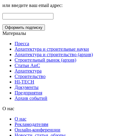
или введите ваш email адрес:
Материалы
Пресса
Архитектура и строительные науки
Архитектура и строительство (архив)
Строительный рынок (архив)
Статьи АиС
Архитектура
Строительство
HI-TECH
Документы
Предприятия
Архив событий
О нас
О нас
Рекламодателям
Онлайн-конференции
Новости, статьи, обзоры