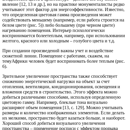
явление [12, 13 и др.], но на практике монументалисты редко
учитывают этот фактор для энергоэффективности. Известно,
что определенная цветовая гамма произведения может
содействовать меньшему (например, если работа строится на
белом цвете (рис. 5)) либо большему (при черном цвете)
нагреванию помещения. Интерьер психологически
воспринимается
болеетеплым, например, при использовании
желтого, красного или холодным – голубого цвета и т.д.
При создании произведений важны учет и воздействие
сюжетной линии. Помещение с работами, скажем, на
темуАфрики человек будет воспринимать более теплым (рис.
6).
Зрительное увеличение пространства также способствует
снижению энергетической нагрузки на объект за счет
отопления, вентиляции, кондиционирования, освещения и
вложения средств в строительство. Этого эффекта можно
добиться различными способами, используя определенную
цветовую гамму. Например, блеклые тона визуально
расширяют объем помещения [13, c. 129]. Можно учитывать
размеры и количество изображенных элементов. Если делать
их мелкими, пространство будет казаться больше, и наоборот.
Хороший способ добиться визуального увеличения
пространства – применение росписи с эффектом прорыва