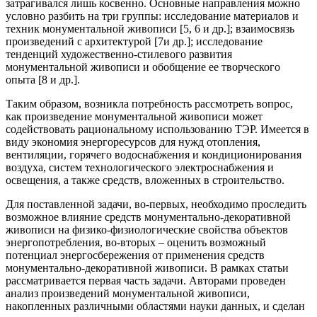
затрагивался л
ишь косвенно. Основные направления можно
условно разбить на три группы: исследование материалов и
техник монументальной живописи [5, 6 и др.]; взаимосвязь
произведений с архитектурой [7и др.]; исследование
тенденций художественно-стилевого развития
монументальной живописи и обобщение ее творческого
опыта [8 и др.].
Таким образом, возникла потребность рассмотреть вопрос,
как произведение монументальной живописи может
содействовать рациональному использованию ТЭР. Имеется в
виду экономия энергоресурсов для нужд отопления,
вентиляции, горячего водоснабжения и кондиционирования
воздуха, систем технологического электроснабжения и
освещения, а также средств, вложенных в строительство.
Для поставленной задачи, во-первых, необходимо проследить
возможное влияние средств монументально-декоративной
живописи на физико-физиологические свойства объектов
энергопотребления, во-вторых – оценить возможный
потенциал энергосбережения от применения средств
монументально-декоративной живописи. В рамках статьи
рассматривается первая часть задачи. Авторами проведен
анализ произведен
ий монументальной живописи,
накопленных различными областями науки данных, и сделан