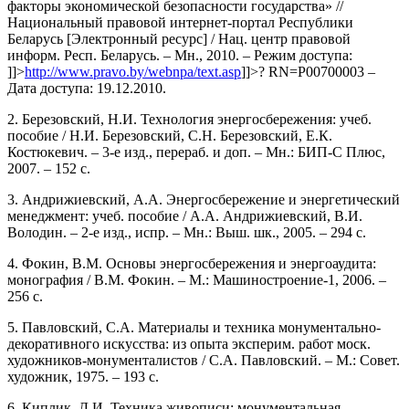
факторы экономической безопасности государства» //
Национальный правовой интернет-портал Республики
Беларусь [Электронный ресурс] / Нац. центр правовой
информ. Респ. Беларусь. – Мн., 2010. – Режим доступа:
]]>
http://www.pravo.by/webnpa/text.asp
]]>
? RN=P00700003 –
Дата доступа: 19.12.2010.
2. Березовский, Н.И. Технология энергосбережения: учеб.
пособие / Н.И. Березовский, С.Н. Березовский, Е.К.
Костюкевич. – 3-е изд., перераб. и доп. – Мн.: БИП-С Плюс,
2007. – 152 с.
3. Андрижиевский, А.А. Энергосбережение и энергетический
менеджмент: учеб. пособие / А.А. Андрижиевский, В.И.
Володин. – 2-е изд., испр. – Мн.: Выш. шк., 2005. – 294 с.
4. Фокин, В.М. Основы энергосбережения и энергоаудита:
монография / В.М. Фокин. – М.: Машиностроение-1, 2006. –
256 с.
5. Павловский, С.А. Материалы и техника монументально-
декоративного искусства: из опыта эксперим. работ моск.
художников-монументалистов / С.А. Павловский. – М.: Совет.
художник, 1975. – 193 с.
6. Киплик, Д.И. Техника живописи: монументальная