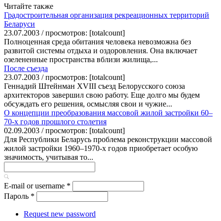
Читайте также
Градостроительная организация рекреационных территорий
Беларуси
23.07.2003 / просмотров: [totalcount]
Полноценная среда обитания человека невозможна без
развитой системы отдыха и оздоровления. Она включает
озелененные пространства вблизи жилища,...
После съезда
23.07.2003 / просмотров: [totalcount]
Геннадий Штейнман XVIII съезд Белорусского союза
архитекторов завершил свою работу. Еще долго мы будем
обсуждать его решения, осмысляя свои и чужие...
О концепции преобразования массовой жилой застройки 60–
70-х годов прошлого столетия
02.09.2003 / просмотров: [totalcount]
Для Республики Беларусь проблема реконструкции массовой
жилой застройки 1960–1970-х годов приобретает особую
значимость, учитывая то...
E-mail or username
*
Пароль
*
Request new password