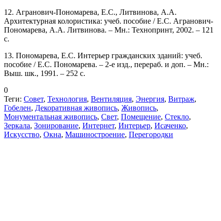
12. Агранович-Пономарева, Е.С., Литвинова, А.А.
Архитектурная колористика: учеб. пособие / Е.С. Агранович-
Пономарева, А.А. Литвинова. – Мн.: Технопринт, 2002. – 121
с.
13. Пономарева, Е.С. Интерьер гражданских зданий: учеб.
пособие / Е.С. Пономарева. – 2-е изд., перераб. и доп. – Мн.:
Выш. шк., 1991. – 252 с.
0
Теги:
Совет
,
Технология
,
Вентиляция
,
Энергия
,
Витраж
,
Гобелен
,
Декоративная живопись
,
Живопись
,
Монументальная живопись
,
Свет
,
Помещение
,
Стекло
,
Зеркала
,
Зонирование
,
Интернет
,
Интерьер
,
Исаченко
,
Искусство
,
Окна
,
Машиностроение
,
Перегородки