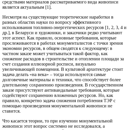
средствами материалов рассматриваемого вида живописи
является актуальным [1].
Несмотря на существующие теоретические наработки в
разных областях науки по вопросу эффективного
использования топливно-энергетических ресурсов [1, 2, 3, 4 и
др.], в Беларуси и художники, и заказчики редко учитывают
этот аспект. Как правило, основ
ные требования, которые
прослеживаются в работах монументалистов с точки зрения
экономии ресурсов, в общем сводятся к следующему: в
частном заказе может учитываться такой фактор, как
снижение расходов в строительстве и отоплении площади за
счет создания иллюзорной росписи, визуально
увеличивающей помещения. В культовой архитектуре стоит
задача делать «на века» – тогда используются самые
долговечные материалы и техники, что способствует более
длительному сохранению произведения. В государственном
заказе присутствуют антивандальные требования, которые
содействуют сохранению вложенных ресурсов. Но, как
правило, конкретно задача снижения потребления ТЭР с
помощью произведения монументальной живописи не
ставится.
Что касается теории, то при изучении монументальной
живописи этот вопрос системно не исследовался, а