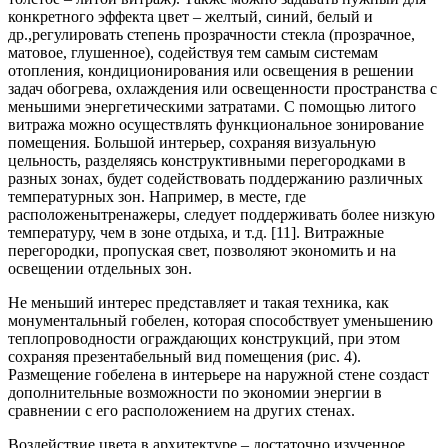
конкретного эффекта цвет – желтый, синий, белый и
др.,регулировать степень прозрачности стекла (прозрачное,
матовое, глушенное), содействуя тем самым системам
отопления, кондиционирования или освещения в решении
задач обогрева, охлаждения или освещенности пространства с
меньшими энергетическими затратами. С помощью лито
го
витража можно осуществлять функциональное зонирование
помещения. Большой интерьер, сохраняя визуальную
цельность, разделяясь конструктивными перегородками в
разных зонах, будет содействовать поддержанию различных
температурных зон. Например, в месте, где
расположенытренажеры, следует поддерживать более низкую
температуру, чем в зоне отдыха, и т.д. [11]. Витражные
перегородки, пропуская свет, позволяют экономить и на
освещении отдельных зон.
Не меньший интерес представляет и такая техника, как
монументальный гобелен, которая способствует уменьшению
теплопроводности ограждающих конструкций, при этом
сохраняя презентабельный вид помещения (рис. 4).
Размещение гобелена в интерьере на наружной стене создаст
дополнительные возможности по экономии энергии в
сравнении с его расположением на других стенах.
Воздействие цвета в архитектуре – достаточно изученное