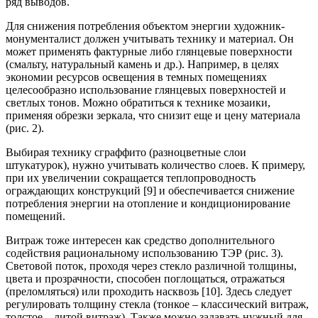
ряд выводов.
Для снижения потребления объектом энергии художник-
монументалист должен учитывать технику и материал. Он
может применять фактурные либо глянцевые поверхности
(смальту, натуральный камень и др.). Например, в целях
экономии ресурсов освещения в темных помещениях
целесообразно использование глянцевых поверхностей и
светлых тонов. Можно обратиться к технике мозаики,
применяя обрезки зеркала, что снизит еще и цену материала
(рис. 2).
Выбирая технику сграффито (разноцветные слои
штукатурок), нужно учитывать количество слоев. К примеру,
при их увеличении сокращается теплопроводность
ограждающих конструкций [9] и обеспечивается снижение
потребления энергии на отопление и кондиционирование
помещений.
Витраж тоже интересен как средство дополнительного
содействия рациональному использованию ТЭР (рис. 3).
Световой поток, проходя через стекло различной толщины,
цвета и прозрачности, способен поглощаться, отражаться
(преломляться) или проходить насквозь [10]. Здесь следует
регулировать толщину стекла (тонкое – классический витраж,
толстое – литой витраж). Также можно задавать нужный для