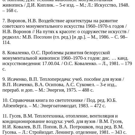
живопись / Д.И. Киплик. – 5-е изд. – М.; Л.: Искусство, 1948.
– 168 с.
7. Воронов, Н.В. Воздействие архитектуры на развитие
советского монументального искусства 1960–1970-х годов /
Н.В. Воронов // На путях к красоте: о содружестве искусств /
редколл.: М.В. Посохин (гл. ред.) [и др.]. – М., 1986. – С. 98–
114.
8. Коваленко, О.С. Проблемы развития белорусской
монументальной живописи 1960–1970-х годов: дис. … канд.
искусствоведения: 17.00.04. / О.С. Коваленко. – Л., 1981. – 179
с.
9. Исаченко, В.П. Теплопередача: учеб. пособие для вузов /
В.П. Исаченко, В.А. Осипова, А.С. Сукомел. – 3-е изд.,
перераб. и доп. – М.: Энергия, 1975. – 488 с.
10. Справочная книга по светотехнике / Под. ред. Ю.Б.
Айзенберга. – М.: Энергоатомиздат, 1983. – 472 с.
11. Гусев, В.М. Теплотехника, отопление, вентиляция и
кондиционирование воздуха: учеб. для вузов / В.М. Гусев,
Н.И. Ковалев, В.П. Попов, В.А. Потрошков, под ред. В.М.
Гусева. – Л.: Стройиздат. Ленингр. отделение, 1981. – 343 с.