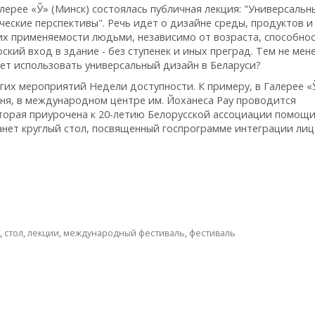
лерее «Ў» (Минск) состоялась публичная лекция: "Универсальн
еские перспективы". Речь идет о дизайне среды, продуктов и 
их применяемости людьми, независимо от возраста, способно
оский вход в здание - без ступенек и иных преград. Тем не мен
ет использовать универсальный дизайн в Беларуси?
гих мероприятий Недели доступности. К примеру, в Галерее «
ня, в международном центре им. Йоханеса Рау проводится
оторая приурочена к 20-летию Белорусской ассоциации помощ
нет круглый стол, посвященный госпрограмме интеграции лиц
,
стол
,
лекции
,
международный фестиваль
,
фестиваль