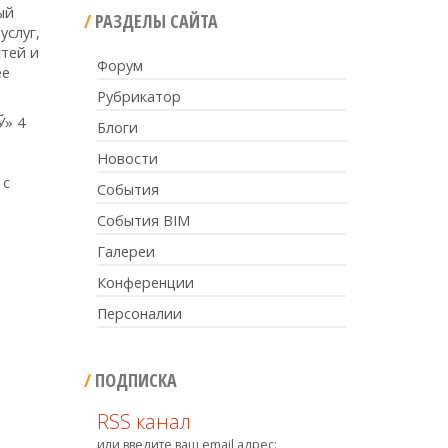
ый
РАЗДЕЛЫ САЙТА
услуг,
стей и
Форум
ее
Рубрикатор
Ў» 4
Блоги
Новости
и
 с
События
События BIM
Галереи
Конференции
Персоналии
ПОДПИСКА
RSS канал
или введите ваш email адрес: