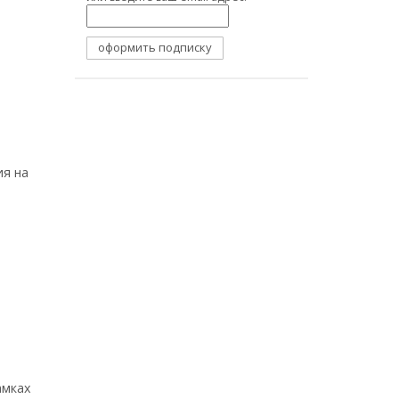
ия на
амках