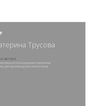
Р
атерина Трусова
ьи автора
ективы использования гранитных
ов для производства пеностекла