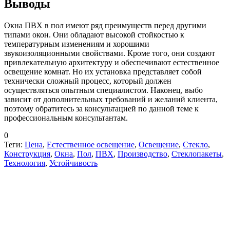
Выводы
Окна ПВХ в пол имеют ряд преимуществ перед другими
типами окон. Они обладают высокой стойкостью к
температурным изменениям и хорошими
звукоизоляционными свойствами. Кроме того, они создают
привлекательную архитектуру и обеспечивают естественное
освещение комнат. Но их установка представляет собой
технически сложный процесс, который должен
осуществляться опытным специалистом. Наконец, выбо
зависит от дополнительных требований и желаний клиента,
поэтому обратитесь за консультацией по данной теме к
профессиональным консультантам.
0
Теги:
Цена
,
Естественное освещение
,
Освещение
,
Стекло
,
Конструкция
,
Окна
,
Пол
,
ПВХ
,
Производство
,
Стеклопакеты
,
Технология
,
Устойчивость