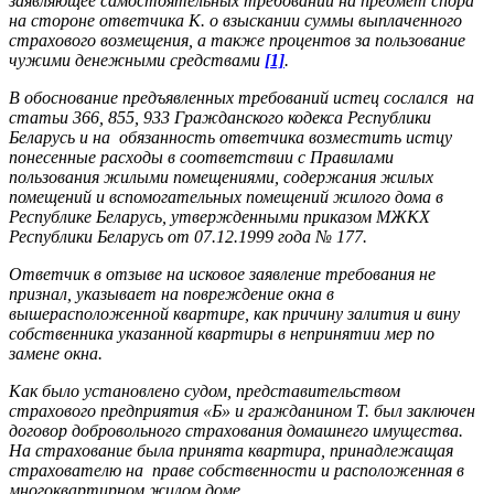
заявляющее самостоятельных требований на предмет спора
на стороне ответчика К. о взыскании суммы выплаченного
страхового возмещения, а также процентов за пользование
чужими денежными средствами
[1]
.
В обоснование предъявленных требований истец сослался на
статьи 366, 855, 933 Гражданского кодекса Республики
Беларусь и на обязанность ответчика возместить истцу
понесенные расходы в соответствии с Правилами
пользования жилыми помещениями, содержания жилых
помещений и вспомогательных помещений жилого дома в
Республике Беларусь, утвержденными приказом МЖКХ
Республики Беларусь от 07.12.1999 года № 177.
Ответчик в отзыве на исковое заявление требования не
признал, указывает на повреждение окна в
вышерасположенной квартире, как причину залития и вину
собственника указанной квартиры в непринятии мер по
замене окна.
Как было установлено судом, представительством
страхового предприятия «Б» и гражданином Т. был заключен
договор добровольного страхования домашнего имущества.
На страхование была принята квартира, принадлежащая
страхователю на праве собственности и расположенная в
многоквартирном жилом доме.