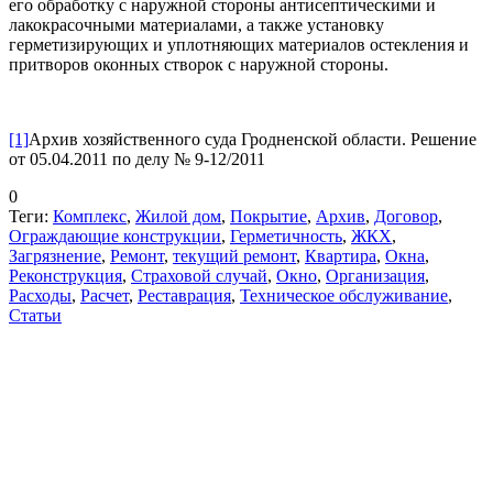
его обработку с наружной стороны антисептическими и
лакокрасочными материалами, а также установку
герметизирующих и уплотняющих материалов остекления и
притворов оконных створок с наружной стороны.
[1]
Архив хозяйственного суда Гродненской области. Решение
от 05.04.2011 по делу № 9-12/2011
0
Теги:
Комплекс
,
Жилой дом
,
Покрытие
,
Архив
,
Договор
,
Ограждающие конструкции
,
Герметичность
,
ЖКХ
,
Загрязнение
,
Ремонт
,
текущий ремонт
,
Квартира
,
Окна
,
Реконструкция
,
Страховой случай
,
Окно
,
Организация
,
Расходы
,
Расчет
,
Реставрация
,
Техническое обслуживание
,
Статьи