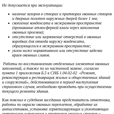
Не допускается при эксплуатации:
наличие зазоров в створах и притворах оконных створок
и дверных полотен наружных дверей более 1 мм;
скопление конденсата в межрамном пространстве
(проникание атмосферной влаги через заполнения
оконных проемов);
отсутствие или загрязнение отверстий в оконных
коробках для отвода наружу конденсата,
образующегося в межрамном пространстве;
уклон ниже нормативного или отсутствие заделки
краев оконных сливов.
Работы по восстановлению отделенных элементов оконных
заполнений, а также по их частичной замене, согласно
пункта 1 приложения Б.5 к СНБ 1.04.02-02 «Ремонт,
реконструкция и реставрация жилых и общественных зданий
и сооружений», действовавшего в период наступления
страхового случая, необходимо проводить при осуществлении
текущего ремонта здания.
Как пояснил в судебном заседании представитель ответчика,
работы по окраске оконных переплетов, обработке их
антисептиком, установке герметизирующих и уплотняющих
материалов остекления и притворов оконных створок с