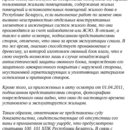
пользования жилыми помещениями, содержания жилых
помещений и вспомогательных помещений жилого дома в
Республике Беларусь, если выполнение работ по замене окон
вызвано неисправностью отдельных конструктивных
элементов и инженерных систем жилого дома, то они
производятся за счет наймодателя или ЖЭО. В отзыве, а
также в акте осмотра, подписанном представителями
сторон, отмечено, что окна за время эксплуатации сгнили. В
то же время, гниению способствует проникновение в
древесину, из которой изготовлен оконный блок влаги, что в
свою очередь возможно лишь в случае ненадлежащей
антисептической защиты оконного блока, повреждению его
защитного лакокрасочного покрытия с наружной стороны,
неустановкой герметизирующих и уплотняющих материалов
остекления и притворов створок.
Кроме того, из приложенных к акту осмотра от 01.04.2011,
подписанном представителями сторон, фотографиях
поврежденного окна видно, что окно до настоящего времени
установлено и эксплуатируется жильцом.
Таким образом, ответчиком не представлены суду
доказательства, свидетельствующие об отсутствии его
вины в причиненном истцу ущербе, что предусмотрено
статьями 100, 101 ХПК Республики Беларусь. В связи с