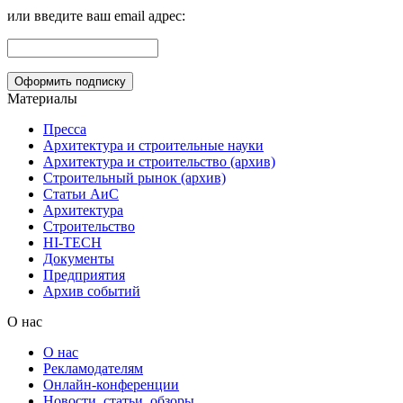
или введите ваш email адрес:
Материалы
Пресса
Архитектура и строительные науки
Архитектура и строительство (архив)
Строительный рынок (архив)
Статьи АиС
Архитектура
Строительство
HI-TECH
Документы
Предприятия
Архив событий
О нас
О нас
Рекламодателям
Онлайн-конференции
Новости, статьи, обзоры