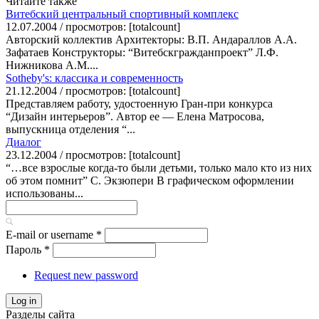
Читайте также
Витебский центральный спортивный комплекс
12.07.2004 / просмотров: [totalcount]
Авторский коллектив Архитекторы: В.П. Андараллов А.А.
Зафатаев Конструкторы: “Витебскгражданпроект” Л.Ф.
Нижникова А.М....
Sotheby's: классика и современность
21.12.2004 / просмотров: [totalcount]
Представляем работу, удостоенную Гран-при конкурса
“Дизайн интерьеров”. Автор ее — Елена Матросова,
выпускница отделения “...
Диалог
23.12.2004 / просмотров: [totalcount]
“…все взрослые когда-то были детьми, только мало кто из них
об этом помнит” С. Экзюпери В графическом оформлении
использованы...
E-mail or username
*
Пароль
*
Request new password
Log in
Разделы сайта