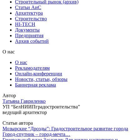
Строительный рынок (архив)
Статьи АиС
Архитектура
Строительство
HI-TECH
Документы
Предприятия
Архив событий
О нас
О нас
Рекламодателям
Онлайн-конференции
Новости, статьи, обзоры
Баннерная реклама
Автор
Татьяна Гавриленко
УП “БелНИИПградостроительства”
ведущий архитектор
Статьи автора
Мозырские “Дрозды”: Градостроительное развитие города
Город-спутник – город-мечта…
Генеральный план Заславля: Для жизни настоящего и