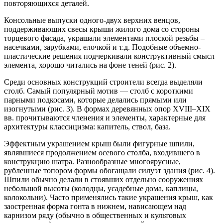
повторяющихся деталей.
Консольные выпуски одного-двух верхних венцов,
поддерживающих свесы крыши жилого дома со стороны
торцевого фасада, украшали элементами плоской резьбы –
насечками, зарубками, елочкой и т.д. Подобные объемно-
пластические решения подчеркивали конструктивный смысл
элемента, хорошо читались на фоне теней (рис. 2).
Среди основных конструкций строители всегда выделяли
столб. Самый популярный мотив — столб с короткими
парными подкосами, которые делались прямыми или
изогнутыми (рис. 3). В формах деревянных опор XVIII–XIX
вв. прочитываются членения и элементы, характерные для
архитектуры классицизма: капитель, ствол, база.
Эффектным украшением крыш были фигурные шпили,
являвшиеся продолжением осевого столба, входившего в
конструкцию шатра. Разнообразные многоярусные,
рубленные топором формы обогащали силуэт здания (рис. 4).
Шпили обычно делали в стоявших отдельно сооружениях
небольшой высоты (колодцы, усадебные дома, каплицы,
колокольни). Часто применялись такие украшения крыш, как
заостренная форма гонта в нижнем, нависающем над
карнизом ряду (обычно в общественных и культовых