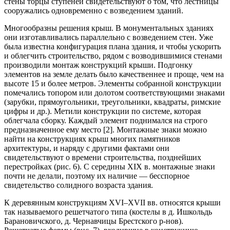
стены торцы ступеней свидетельствуют о том, что лестницы
сооружались одновременно с возведением зданий.
Многообразны решения крыш. В монументальных зданиях
они изготавливались параллельно с возведением стен. Уже
была известна конфигурация плана здания, и чтобы ускорить
и облегчить строительство, рядом с возводившимися стенами
производили монтаж конструкций крыши. Подгонку
элементов на земле делать было качественнее и проще, чем на
высоте 15 и более метров. Элементы собранной конструкции
помечались топором или долотом соответствующими знаками
(зарубки, прямоугольники, треугольники, квадраты, римские
цифры и др.). Метили конструкции по системе, которая
облегчала сборку. Каждый элемент поднимался на строго
предназначенное ему место [2]. Монтажные знаки можно
найти на конструкциях крыш многих памятников
архитектуры, и наряду с другими фактами они
свидетельствуют о времени строительства, позднейших
перестройках (рис. 6). С середины XIX в. монтажные знаки
почти не делали, поэтому их наличие — бесспорное
свидетельство солидного возраста здания.
К деревянным конструкциям XVI–XVII вв. относятся крыши
так называемого решетчатого типа (костелы в д. Ишкольдь
Барановичского, д. Чернавчицы Брестского р-нов).