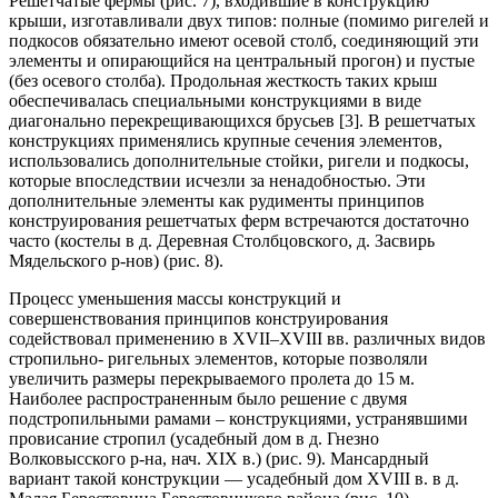
Решетчатые фермы (рис. 7), входившие в конструкцию
крыши, изготавливали двух типов: полные (помимо ригелей и
подкосов обязательно имеют осевой столб, соединяющий эти
элементы и опирающийся на центральный прогон) и пустые
(без осевого столба). Продольная жесткость таких крыш
обеспечивалась специальными конструкциями в виде
диагонально перекрещивающихся брусьев [3]. В решетчатых
конструкциях применялись крупные сечения элементов,
использовались дополнительные стойки, ригели и подкосы,
которые впоследствии исчезли за ненадобностью. Эти
дополнительные элементы как рудименты принципов
конструирования решетчатых ферм встречаются достаточно
часто (костелы в д. Деревная Столбцовского, д. Засвирь
Мядельского р-нов) (рис. 8).
Процесс уменьшения массы конструкций и
совершенствования принципов конструирования
содействовал применению в XVII–XVIII вв. различных видов
стропильно- ригельных элементов, которые позволяли
увеличить размеры перекрываемого пролета до 15 м.
Наиболее распространенным было решение с двумя
подстропильными рамами – конструкциями, устранявшими
провисание стропил (усадебный дом в д. Гнезно
Волковысского р-на, нач. XIX в.) (рис. 9). Мансардный
вариант такой конструкции — усадебный дом XVIII в. в д.