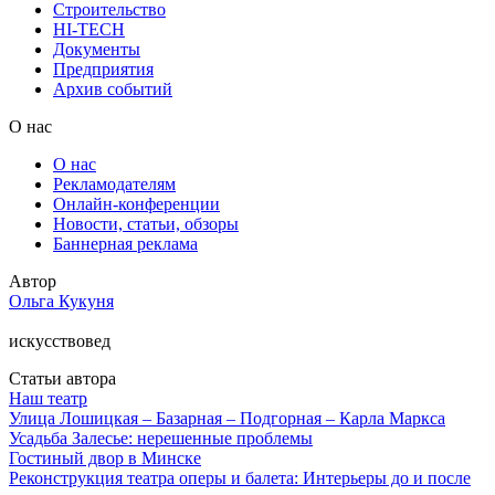
Строительство
HI-TECH
Документы
Предприятия
Архив событий
О нас
О нас
Рекламодателям
Онлайн-конференции
Новости, статьи, обзоры
Баннерная реклама
Автор
Ольга Кукуня
искусствовед
Статьи автора
Наш театр
Улица Лошицкая – Базарная – Подгорная – Карла Маркса
Усадьба Залесье: нерешенные проблемы
Гостиный двор в Минске
Реконструкция театра оперы и балета: Интерьеры до и после