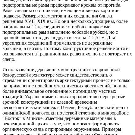
подстропильные рамы предохраняют кроквы от прогиба.
Рамы сделаны со стойками, имеющими вверху короткие
подкосы. Размеры элементов и их соединения близки
решениям XVII–XIX вв. Но они несколько упрощены, более
рациональны. Так, соединение столбов с подкосами
подстропильных рам выполнено лобовой врубкой, но с
врезкой элементов друг в друга всего на 2–2,5 см. Для
укрепления соединений применялись не деревянные
колышки, а гвозди. Поэтому конструктивное решение хотя и
основывается на традиционных решениях, но не повторяет их
слепо.
Использование деревянных конструкций в современной
белорусской архитектуре может свидетельствовать о
стремлении ориентировать архитектурный процесс не только
на применение новейших технических достижений, но и на
более внимательное отношение к потенциалу местных
традиций. Украшениями наших городов стали перекрытые
арочной конструкцией из клееной древесины
легкоатлетический манеж в Гомеле, Республиканский центр
олимпийской подготовки по легкой атлетике в микрорайоне
“Восток” в Минске. Уместны деревянные материалы в
рекреационной архитектуре, что помогает формировать
органическую связь с природным окружением. Примеры
последних лет – Учебно-спортивный центр Федерации