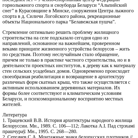
горнолыжного спорта и сноуборда Беларуси “Альпийский
снег” в Курасовщине в Минске, сооружения Центра лыжного
спорта в д. Силичи Логойского района, рекреационные
объекты Национального парка “Белавежская пушча”.
Стремление оптимально решить проблему жилищного
строительства на селе подсказало сегодня одно из
направлений, основанное на важнейшем, проверенном
веками принципе жизненного устройства белорусов – жить
по средствам. Поэтому неслучайным стало обращение,
причем не только в практике частного строительства, но и в
деятельности проектных институтов, к дереву как к материалу
стен сельских усадебных домов. Одновременно происходит
своеобразная реабилитация и возвращение в архитектуру
различных форм скатных крыш, что также осуществляется с
активным использованием деревянных материалов. Их
формы более соответствуют и климатическим условиям
Беларуси, и психоэмоциональному восприятию местных
жителей.
Литература
1. Трацевский В.В. История архитектуры народного жилища
Белоруссии. Мн., 1989. С. 106—112; Лакотка А.І. Пад стрэхамі
прашчураў. Мн., 1995. С. 268—280.
2. Сергачев С.А. Монтажные знаки белорусских плотников //