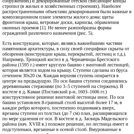
сооружениях) и декорированные отеской свисающие концы
стропил (в жилых и хозяйственных строениях). Наиболее
распространенными объектами декорирования были важные в
композиционном плане элементы жилого дома: щиты
фронтонов крыш, ветровые доски, карнизы, обрамления
оконных проемов [1]. Не менее разнообразны формы
ограждений различного назначения (рис. 5).
Есть конструкции, которые, являясь важнейшими частями
памятников архитектуры, в силу своей специфики скрыты от
обозрения (конструкции крыш, перекрытий, лестниц и т.д.).
Например, Троицкий костел в д. Чернавчицы Брестского
района (1595 г.) имеет круглую башню с винтовой лестницей,
которая является ходом на крышу. Ступени сделаны из бруса
сечением 30х20 см. Каждая верхняя ступень опирается в
центре на предыдущую. По оси башни ступени соединялись
деревянными стержнями (по 3–5 ступеней на стержень). В
костеле в д. Камаи (Поставский р-н, 1603–1606 гг.)
конструктивное решение винтовой лестницы иное. По оси
башни установлен 8-гранный столб высотой более 17 м, в
каждое ребро которого, постепенно поднимаясь вверх,
врезаны ступени из толстых (до 7 см) плах, расширяющихся
по мере удаления от оси. В костеле в д. Засвирь Мядельского
района (нач. XVIII в.) похожее решение, но лестница имеет и
подступеньки, врезанные в осевой столб. Вмурованные в