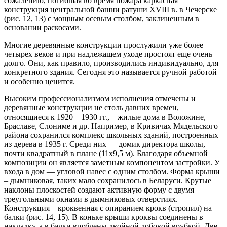
сожалению, погибшая во время пожара каркасная
конструкция центральной башни ратуши XVIII в. в Чечерске
(рис. 12, 13) с мощным осевым столбом, заклиненным в
основании раскосами.
Многие деревянные конструкции прослужили уже более
четырех веков и при надлежащем уходе простоят еще очень
долго. Они, как правило, производились индивидуально, для
конкретного здания. Сегодня это называется ручной работой
и особенно ценится.
Высоким профессионализмом исполнения отмечены и
деревянные конструкции не столь давних времен,
относящиеся к 1920—1930 гг., – жилые дома в Воложине,
Браславе, Слониме и др. Например, в Кривичах Мядельского
района сохранился комплекс школьных зданий, построенных
из дерева в 1935 г. Среди них — домик директора школы,
почти квадратный в плане (11х9,5 м). Благодаря объемной
композиции он является заметным компонентом застройки. У
входа в дом — угловой навес с одним столбом. Форма крыши
– дымниковая, таких мало сохранилось в Беларуси. Крутые
наклоны плоскостей создают активную форму с двумя
треугольными окнами в дымниковых отверстиях.
Конструкция – кроквенная с опиранием крокв (стропил) на
балки (рис. 14, 15). В коньке крыши кроквы соединены в
накладку, а в балки врублены двойной лобовой врубкой. Две