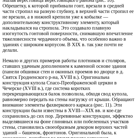
Малая Берестовица Берестовицкого района (рис. 10).
Обрешетку, к которой прибивали гонт, врезали в средней
части стропил на разную глубину, в верхней части стропил ее
не врезали, а в нижней крепили уже к кобылке —
дополнительному конструктивному элементу, который
накладывался на стропила. Это создавало плавную
изогнутость гонтовой поверхности, снимавшую впечатление
тяжеловесности чердачного объема, что особенно важно в
зданиях с широким корпусом. В XIX в. так уже почти не
делали.
Немало и других примеров работы плотников и столяров,
ставших удачным дополнением к каменной основе здания
(панели обшивки стен и оконных проемов во дворце в д.
Святск Гродненского р-на, XVIII в.). Оригинальна
конструкция купола Спасо-Преображенской церкви в
Чечерске (XVIII в.), где система коротких
перекрещивающихся балок позволила, обходя свод купола,
равномерно передать на стены нагрузку от крыши. Обращают
внимание элементы фахверкового каркаса (рис. 11). Эти
конструкции были известны в XVIII—XIX вв. и кое-где
сохранились до сих пор. Деревянные конструкции, эффектно
выделявшиеся на фоне глиняных или побеленных участков
стены, становились своеобразным декором верхних частей
зданий – башенок, фронтонов. Оригинальной была, к