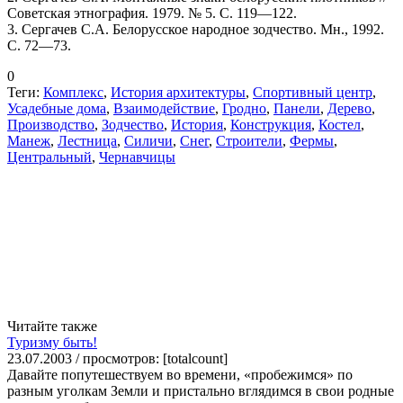
Советская этнография. 1979. № 5. С. 119—122.
3. Сергачев С.А. Белорусское народное зодчество. Мн., 1992.
С. 72—73.
0
Теги:
Комплекс
,
История архитектуры
,
Спортивный центр
,
Усадебные дома
,
Взаимодействие
,
Гродно
,
Панели
,
Дерево
,
Производство
,
Зодчество
,
История
,
Конструкция
,
Костел
,
Манеж
,
Лестница
,
Силичи
,
Снег
,
Строители
,
Фермы
,
Центральный
,
Чернавчицы
Читайте также
Туризму быть!
23.07.2003 / просмотров: [totalcount]
Давайте попутешествуем во времени, «пробежимся» по
разным уголкам Земли и пристально вглядимся в свои родные