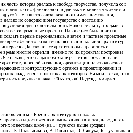
х часть, которая рвалась к свободе творчества, получила ее в
иям и лишило их финансовой поддержки в виде отчислений от
с другой – у нашего союза начали отнимать помещения,
в далеко не совершенном государстве с постоянно
я условий для их деятельности. Надо признать, что даже в
 свежие, современные проекты. Наконец-то была признана
и создать первые персональные, а затем и частные проектные
было время бурного развития нашей национальной архитектуры
о интересно. Далеко не все архитекторы справились с
же время многие окрепли: именно по их проектам построены
Очень жаль, что на данном этапе развития государства не
: архитектурного образования, организации переподготовки
роверяющих и контролирующих органов в проектировании и
родов рождается в проектах архитекторов. На мой взгляд, ни к
верилось в лучшее в начале 90-х годов! Надежда умирает
о становлением в Бресте архитектурной школы.
ных проектов и достижениям выпускников в международных и
огих известных школ (на 14 пунктов выше архфака
шкова, Б. Школьникова, В. Гопиенко, О. Ляшука, Б. Тумащика и