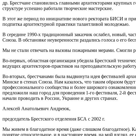
др. Брестчане становились главными архитекторами крупных го
структуре успешно работали творческие мастерские.
В этот же период по инициативе нового ректората БИСИ и при
подпитка архитектурной практики талантливой молодежью.
В середине 1990-х традиционный заказчик ослабел, новый, час
Союза. В обстановке неуверенности раздались голоса о его бе
Мы не стали отвечать на вызовы пожарными мерами. Смогли р
Во-первых, областная организация убедила Брестский техниче
ведущих архитекторов-практиков на преподавательскую работу
Во-вторых, брестчанами была выдвинута идея фестивалей архи
Минске в стенах Союза. Нам казалось, что таким образом буду
профессионального сообщества и более широкого ознакомлени
предложили наш город для проведения 1-го фестиваля, 2-й фест
начали проводить в России, Украине и других странах.
Алексей Анатольевич Андреюк,
председатель Брестского отделения БСА с 2002 г.
Мы живем в благодатное время (даже слишком благодатное). Ка
понятие относительное, и в настоящее время, на мой взгляд, 