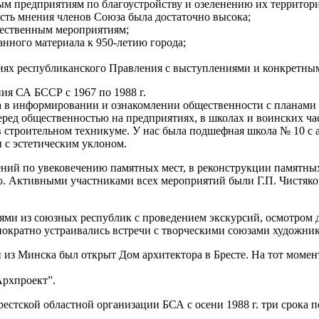
 предприятиям по благоустройству и озеленению их территор
сть мнения членов Союза была достаточно высока;
жественным мероприятиям;
нного материала к 950-летию города;
аниях республиканского Правления с выступлениями и конкретн
ия СА БССР с 1967 по 1988 г.
 в информировании и ознакомлении общественности с планами р
еред общественностью на предприятиях, в школах и воинских ча
в строительном техникуме. У нас была подшефная школа № 10 с 
 с эстетическим уклоном.
ний по увековечению памятных мест, в реконструкции памятных
. Активными участниками всех мероприятий были Г.П. Чистяков,
циями из союзных республик с проведением экскурсий, осмотром
ократно устраивались встречи с творческими союзами художнико
и из Минска был открыт Дом архитектора в Бресте. На тот момен
Архпроект”.
стской областной организации БСА с осени 1988 г. три срока п