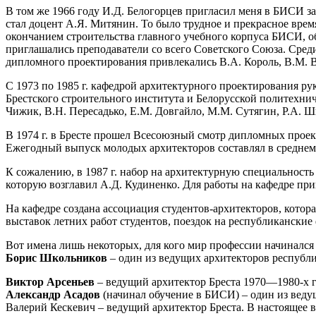
В том же 1966 году И.Д. Белогорцев пригласил меня в БИСИ з
стал доцент А.Я. Митянин. То было трудное и прекрасное врем
окончанием строительства главного учебного корпуса БИСИ, об
приглашались преподаватели со всего Советского Союза. Среди 
дипломного проектирования привлекались В.А. Король, В.М. Вол
С 1973 по 1985 г. кафедрой архитектурного проектирования р
Брестского строительного института и Белорусской политехнич
Чижик, В.Н. Пересадько, Е.М. Довгайло, М.М. Сутягин, Р.А. 
В 1974 г. в Бресте прошел Всесоюзный смотр дипломных прое
Ежегодный выпуск молодых архитекторов составлял в среднем 
К сожалению, в 1987 г. набор на архитектурную специальность
которую возглавил А.Д. Кудиненко. Для работы на кафедре пр
На кафедре создана ассоциация студентов-архитекторов, котор
выставок летних работ студентов, поездок на республиканские
Вот имена лишь некоторых, для кого мир профессии начинался
Борис Школьников
– один из ведущих архитекторов республи
Виктор Арсеньев
– ведущий архитектор Бреста 1970—1980-х гг
Александр Асадов
(начинал обучение в БИСИ) – один из вед
Валерий Кескевич – ведущий архитектор Бреста. В настоящее в