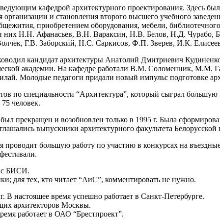
аведующим кафедрой архитектурного проектирования. Здесь был
я организации и становления второго высшего учебного заведен
щежития, приобретением оборудования, мебели, библиотечного ф
них Н.Н. Афанасьев, В.Н. Вараксин, Н.В. Белов, Н.Д. Чурабо, Б
чек, Г.В. Заборский, Н.С. Саркисов, Ф.П. Зверев, И.К. Елисеев
уководил кандидат архитектуры Анатолий Дмитриевич Кудиненко
еской академии. На кафедре работали В.М. Соломенник, М.М. Га
Шилай. Молодые педагоги придали новый импульс подготовке ар
ктов по специальности “Архитектура”, который сыграл большую
75 человек.
 был прекращен и возобновлен только в 1995 г. Была сформиров
иглашались выпускники архитектурного факультета Белорусской
ая проводит большую работу по участию в конкурсах на въездные
 фестивали.
 с БИСИ.
ки; для тех, кто читает “АиС”, комментировать не нужно.
. В настоящее время успешно работает в Санкт-Петербурге.
ущих архитекторов Москвы.
ремя работает в ОАО “Брестпроект”.