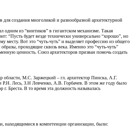
в для создания многоликой и разнообразной архитектурной
л одним из “винтиков” в гигантском механизме. Такая
т: “Пусть будет везде технически универсально “хорошо”, но
ому месту. Вот это “чуть-чуть” и выделяет профессию из общего
образы, проходящие сквозь века. Именно это “чуть-чуть”
ременную ценность. Союз архитекторов призван помочь создать
р области, М.С. Заржецкий – гл. архитектор Пинска, А.Г.
Р.Н. Лесь, З.Н Левченко, А.В. Горбачев. В этом же году было
 г. Бреста. В то время эта должность называлась
ми, находящимися в компетенции организации, были: