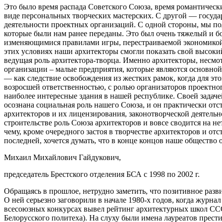
Это было время распада Советского Союза, время романтических
виде персональных творческих мастерских. С другой — госуд
деятельности проектных организаций. С одной стороны, мы по
которые были нам ранее переданы. Это был очень тяжелый и б
изменяющимися правилами игры, перестраиваемой экономикой, в
этих условиях наши архитекторы смогли показать свой высоки
ведущая роль архитектора-творца. Именно архитекторы, несмот
организации – малые предприятия, которые являются основной
— как следствие освобождения из жестких рамок, когда для это
возросшей ответственностью, с ролью организаторов проектног
наиболее интересные здания в нашей республике. Своей задачей
осознана социальная роль нашего Cоюза, и он практически отс
архитекторов и их лицензирования, законотворческой деятел
строительстве роль Союза архитекторов и вовсе сводится на не
чему, кроме очередного застоя в творчестве архитекторов и от
последней, хочется думать, что в конце концов наше общество 
Михаил Михайлович Гайдукович,
председатель Брестского отделения БСА с 1998 по 2002 г.
Обращаясь в прошлое, нетрудно заметить, что позитивное разв
О ней серьезно заговорили в начале 1980-х годов, когда жу
всесоюзных конкурсах вывел рейтинг архитектурных школ ССС
Белорусского политеха). На слуху были имена лауреатов прест