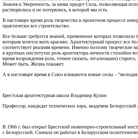
Знания и Уверенность, за ними придет Сила, позволяющая испо
растворились и не потерялись, в которой мы есть.
В настоящее время роль творчества в проектном процессе неве
практически все строительство.
Все больше требуется знаний, применение которых позволило б
которым хочется жить красиво. Архитектурный процесс все б
соответствует реалиям времени. Именно поэтому творческие ма
в крупных институтах роль архитектора-личности стихийно во
время возрождения (или, точнее сказать, легализации) старого
Может быть. Жизнь покажет.
А в настоящее время в Союз вливаются новые силы – “молодая 
Брестская архитектурная школа Владимир Кулин
Профессор, кандидат технических наук, академик Белорусской 
В 1966 г. был открыт Брестский инженерно-строительный инст
с Белоруссией. Сначала он работал в Белорусском политехниче