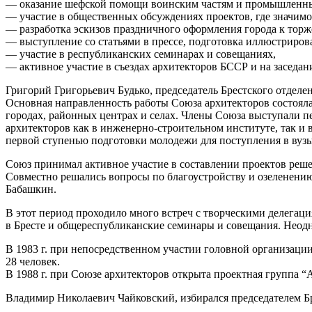
— оказание шефской помощи воинским частям и промышленным
— участие в общественных обсуждениях проектов, где значимо
— разработка эскизов праздничного оформления города к тор
— выступление со статьями в прессе, подготовка иллюстрирова
— участие в республиканских семинарах и совещаниях,
— активное участие в съездах архитекторов БССР и на засед
Григорий Григорьевич Будько, председатель Брестского отделен
Основная направленность работы Союза архитекторов состояла
городах, районных центрах и селах. Члены Союза выступали п
архитекторов как в инженерно-строительном институте, так и 
первой ступенью подготовки молодежи для поступления в вузы
Союз принимал активное участие в составлении проектов реше
Совместно решались вопросы по благоустройству и озеленению
Бабашкин.
В этот период проходило много встреч с творческими делега
в Бресте и общереспубликанские семинары и совещания. Неодн
В 1983 г. при непосредственном участии головной организаци
28 человек.
В 1988 г. при Союзе архитекторов открыта проектная группа “
Владимир Николаевич Чайковский, избирался председателем Бре