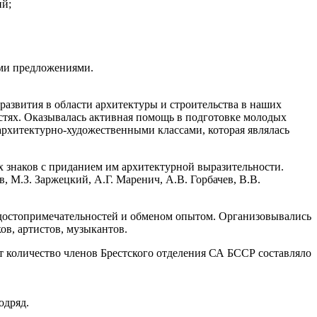
ий;
ыми предложениями.
азвития в области архитектуры и строительства в наших
стях. Оказывалась активная помощь в подготовке молодых
архитектурно-художественными классами, которая являлась
 знаков с приданием им архитектурной выразительности.
 М.З. Заржецкий, А.Г. Маренич, А.В. Горбачев, В.В.
 достопримечательностей и обменом опытом. Организовывались
в, артистов, музыкантов.
т количество членов Брестского отделения СА БССР составляло
одряд.