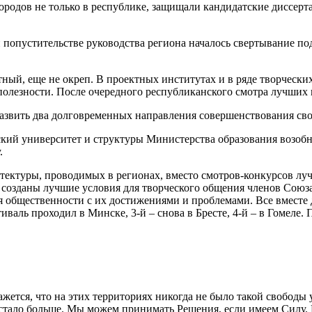
родов не только в республике, защищали кандидатские диссерта
 попустительстве руководства региона началось свертывание п
тный, еще не окреп. В проектных институтах и в ряде творческ
сполезности. После очередного республиканского смотра лучших п
азвить два долговременных направления совершенствования сво
ский университет и структуры Министерства образования возобн
.
тектуры, проводимых в регионах, вместо смотров-конкурсов луч
т созданы лучшие условия для творческого общения членов Союза
я общественности с их достижениями и проблемами. Все вместе
иваль проходил в Минске, 3-й – снова в Бресте, 4-й – в Гомеле
жется, что на этих территориях никогда не было такой свободы 
ее стало больше. Мы можем принимать Решения, если имеем Силу. 