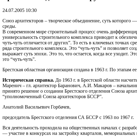
24.07.2005 10:30
Союз архитекторов – творческое объединение, суть которого 
среды.
В современном мире строительный процесс очень дифференциро
универсальность строительного комплекса приводит к обезличи
чуть-чуть отличается от других”. То есть в ключевых точках ср
ряда строительного комплекса. Это “чуть-чуть” и позволяет с
выражает суть эпохи. Это то, что остается, когда все уходит.
это “чуть-чуть”.
Брестская областная организация создана в 1963 г. По этапам 
Историческая справка.
До 1963 г. в Брестской области насчит
Маренич – гл. архитектор Баранович, А.И. Макаров – начальник
принято решение о создании Брестского отделения Союза архите
“уполномоченный Союза архитекторов БССР”.
Анатолий Васильевич Горбачев,
председатель Брестского отделения СА БССР с 1963 по 1967 г.
Вся деятельность проходила на общественных началах с разра
— участие в конкурсах на застройку кварталов, мемориальных 