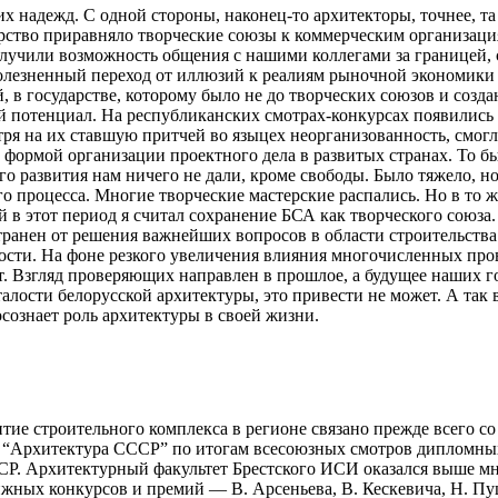
 надежд. С одной стороны, наконец-то архитекторы, точнее, та и
арство приравняло творческие союзы к коммерческим организац
лучили возможность общения с нашими коллегами за границей, 
олезненный переход от иллюзий к реалиям рыночной экономики 
 государстве, которому было не до творческих союзов и создани
й потенциал. На республиканских смотрах-конкурсах появились
ря на их ставшую притчей во языцех неорганизованность, смогл
 формой организации проектного дела в развитых странах. То 
го развития нам ничего не дали, кроме свободы. Было тяжело, н
о процесса. Многие творческие мастерские распались. Но в то 
 в этот период я считал сохранение БСА как творческого союза. 
транен от решения важнейших вопросов в области строительства
ьности. На фоне резкого увеличения влияния многочисленных п
т. Взгляд проверяющих направлен в прошлое, а будущее наших го
сталости белорусской архитектуры, это привести не может. А так 
осознает роль архитектуры в своей жизни.
итие строительного комплекса в регионе связано прежде всего с
рнал “Архитектура СССР” по итогам всесоюзных смотров диплом
Р. Архитектурный факультет Брестского ИСИ оказался выше мн
ижных конкурсов и премий — В. Арсеньева, В. Кескевича, Н. Пу