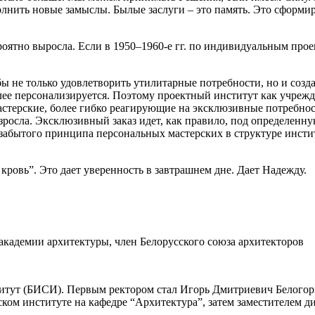
лнить новые замыслы. Былые заслуги – это память. Это сформир
роятно выросла. Если в 1950–1960-е гг. по индивидуальным прое
ы не только удовлетворить утилитарные потребности, но и созд
олее персонализируется. Поэтому проектный институт как учре
стерские, более гибко реагирующие на эксклюзивные потребност
зросла. Эксклюзивный заказ идет, как правило, под определенн
, забытого принципа персональных мастерских в структуре инсти
кровь”. Это дает уверенность в завтрашнем дне. Дает Надежду.
академии архитектуры, член Белорусского союза архитекторов
итут (БИСИ). Первым ректором стал Игорь Дмитриевич Белогорце
ском институте на кафедре “Архитектура”, затем заместителем 