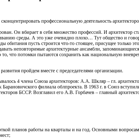
— сконцентрировать профессиональную деятельность архитекторо
ван. Он вбирает в себя множество профессий. И архитектор ста
ванию среды. А это уже очевидно плохо… Тут общество и говори
еды обитания пусть строится что-то стоящее, присущее только эт
оздавать неповторимые архитектурные ансамбли, запоминающиеся 
 Это то, что потомки пытаются сохранить как национальную внев
ее развития пройдем вместе с председателями организации.
ывалось 4 члена Союза архитекторов: А.А. Шкляр – гл. архитекто
 Барановичского филиала облпроекта. В 1963 г. в Союз вступили 
кторов БССР. Возглавил его А.В. Горбачев – главный архитектор
боткой планов работы на кварталы и на год. Основными вопроса
мест;