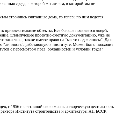
ованная среда, в которой мы живем, в которой мы не
ктам строились считанные дома, то теперь по ним ведется
ать привлекательные объекты. Все больше появляется людей,
ждение, штампующее проектно-сметную документацию, уже не
и заказчика, также имеют право на “место под солнцем”. Да и
ую “личность”, работающую в институте. Может быть, подходит
тутов с пересмотром прав, обязанностей и условий труда?
в, с 1956 г. связавший свою жизнь и творческую деятельность
директора Института строительства и архитектуры АН БССР.