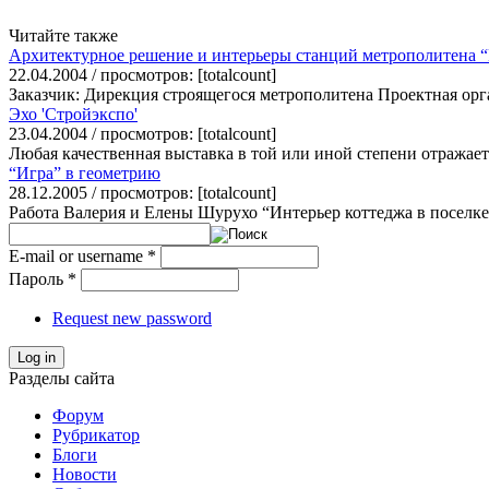
Читайте также
Архитектурное решение и интерьеры станций метрополитена 
22.04.2004 / просмотров: [totalcount]
Заказчик: Дирекция строящегося метрополитена Проектная ор
Эхо 'Cтройэкспо'
23.04.2004 / просмотров: [totalcount]
Любая качественная выставка в той или иной степени отражае
“Игра” в геометрию
28.12.2005 / просмотров: [totalcount]
Работа Валерия и Елены Шурухо “Интерьер коттеджа в поселке
E-mail or username
*
Пароль
*
Request new password
Log in
Разделы сайта
Форум
Рубрикатор
Блоги
Новости