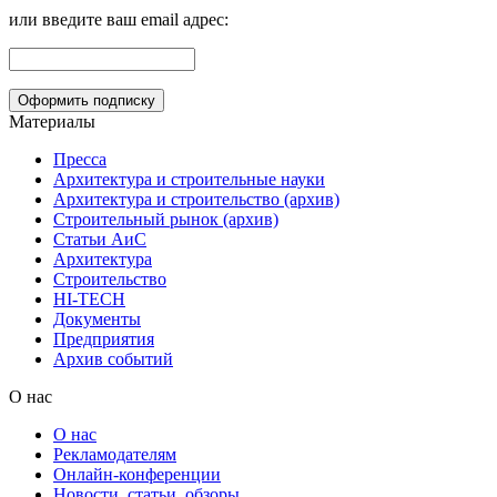
или введите ваш email адрес:
Материалы
Пресса
Архитектура и строительные науки
Архитектура и строительство (архив)
Строительный рынок (архив)
Статьи АиС
Архитектура
Строительство
HI-TECH
Документы
Предприятия
Архив событий
О нас
О нас
Рекламодателям
Онлайн-конференции
Новости, статьи, обзоры