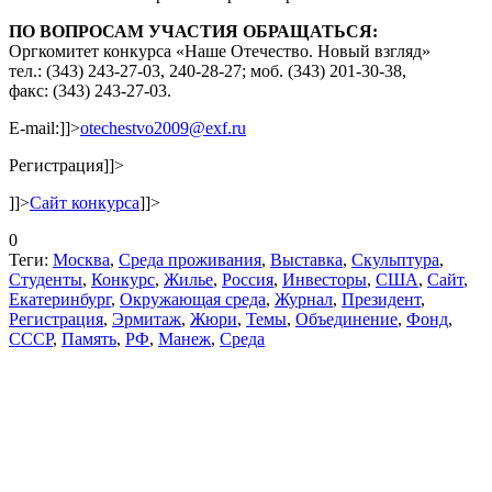
ПО ВОПРОСАМ УЧАСТИЯ ОБРАЩАТЬСЯ:
Оргкомитет конкурса «Наше Отечество. Новый взгляд»
тел.: (343) 243-27-03, 240-28-27; моб. (343) 201-30-38,
факс: (343) 243-27-03.
E-mail:
]]>
otechestvo2009@exf.ru
Регистрация
]]>
]]>
Сайт конкурса
]]>
0
Теги:
Москва
,
Среда проживания
,
Выставка
,
Скульптура
,
Студенты
,
Конкурс
,
Жилье
,
Россия
,
Инвесторы
,
США
,
Сайт
,
Екатеринбург
,
Окружающая среда
,
Журнал
,
Президент
,
Регистрация
,
Эрмитаж
,
Жюри
,
Темы
,
Объединение
,
Фонд
,
СССР
,
Память
,
РФ
,
Манеж
,
Среда