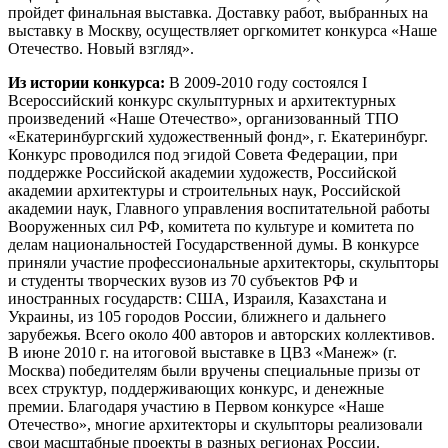
пройдет финальная выставка. Доставку работ, выбранных на
выставку в Москву, осуществляет оргкомитет конкурса «Наше
Отечество. Новый взгляд».
Из истории конкурса:
В 2009-2010 году состоялся I
Всероссийский конкурс скульптурных и архитектурных
произведений «Наше Отечество», организованный ТПО
«Екатеринбургский художественный фонд», г. Екатеринбург.
Конкурс проводился под эгидой Совета Федерации, при
поддержке Российской академии художеств, Российской
академии архитектуры и строительных наук, Российской
академии наук, Главного управления воспитательной работы
Вооруженных сил РФ, комитета по культуре и комитета по
делам национальностей Государственной думы. В конкурсе
приняли участие профессиональные архитекторы, скульпторы
и студенты творческих вузов из 70 субъектов РФ и
иностранных государств: США, Израиля, Казахстана и
Украины, из 105 городов России, ближнего и дальнего
зарубежья. Всего около 400 авторов и авторских коллективов.
В июне 2010 г. на итоговой выставке в ЦВЗ «Манеж» (г.
Москва) победителям были вручены специальные призы от
всех структур, поддерживающих конкурс, и денежные
премии. Благодаря участию в Первом конкурсе «Наше
Отечество», многие архитекторы и скульпторы реализовали
свои масштабные проекты в разных регионах России.