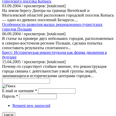
городского поселка Копысь
03.09.2004 / просмотров: [totalcount]
На левом берегу Днепра на границе Витебской и
Могилевской областей расположен городской поселок Копысь
— одно из древних поселений Беларуси....
Особенности развития малых рекреационно-туристских
городов Польши
06.09.2004 / просмотров: [totalcount]
В статье на примере двух небольших городов, расположенных
в северно-восточном регионе Польши, сделана попытка
сопоставить результаты спонтанного...
Брест: Историческая реконструкция как форма движения в
будущее
15.04.2005 / просмотров: [totalcount]
Почему-то существует стойкое мнение, что реконструкция
города связана с деятельностью узкой группы людей,
занимающихся историческими центрами городов...
E-mail or username
*
Пароль
*
Request new password
Log in