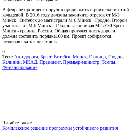
В феврале президент поручил продолжить строительство этой
кольцевой. В 2016 году должны закончить отрезок от М-3
Минск - Витебск до магистрали М-6 Минск - Гродно. Второй
участок – от М-6 Минск – Гродно заканчивая М-1/Е30 Брест -
Минск - граница России. Общая протяженность дороги
должна составить порядка160 км. Проект собираются
реализовывать в два этапа.
0
Теги:
Автодорога
,
Брест
,
Витебск
,
Минск
,
Граница
,
Гродно
,
Калинин
,
МКАД
,
Президент
,
Премьер-министр
,
Темпы
,
Финансирование
Читайте также
Комплексное решение программы устойчивого развития