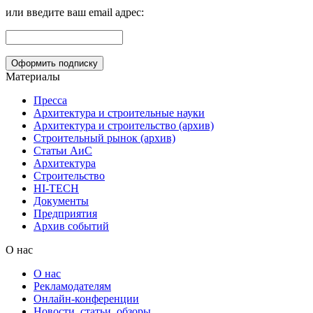
или введите ваш email адрес:
Материалы
Пресса
Архитектура и строительные науки
Архитектура и строительство (архив)
Строительный рынок (архив)
Статьи АиС
Архитектура
Строительство
HI-TECH
Документы
Предприятия
Архив событий
О нас
О нас
Рекламодателям
Онлайн-конференции
Новости, статьи, обзоры