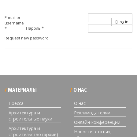
E-mail or
log in
username
Пароль
*
*
Request new password
МАТЕРИАЛЫ
О НАС
Пресса
О нас
Архитектура и
Рекламодателям
строительные науки
Онлайн-конференции
Архитектура и
Новости, статьи,
строительство (архив)