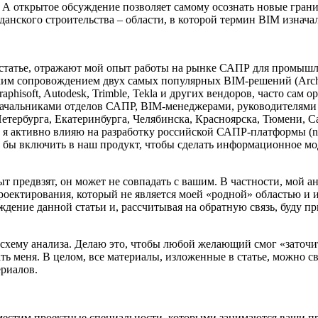
 А открытое обсуждение позволяет самому осознать новые гран
нского строительства – области, в которой термин BIM изнача
статье, отражают мой опыт работы на рынке САПР для промышлен
ским сопровождением двух самых популярных BIM-решений (Arch
hisoft, Autodesk, Trimble, Tekla и других вендоров, часто сам о
чальниками отделов САПР, BIM-менеджерами, руководителями р
тербурга, Екатеринбурга, Челябинска, Красноярска, Тюмени, Са
ас я активно влияю на разработку российской САПР-платформы (
о бы включить в наш продукт, чтобы сделать информационное м
ыт предвзят, он может не совпадать с вашим. В частности, мой 
оектирования, который не является моей «родной» областью и 
ждение данной статьи и, рассчитывая на обратную связь, буду
схему анализа. Делаю это, чтобы любой желающий смог «заточит
ь меня. В целом, все материалы, изложенные в статье, можно с
риалов.
азместим проектные специальности, которыми занимаются ваши п