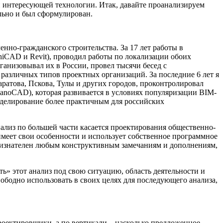
и интересующей технологии. Итак, давайте проанализируем
льно и был сформулирован.
но-гражданского строительства. За 17 лет работы в
iCAD и Revit), проводил работы по локализации обоих
рганизовывал их в России, провел тысячи бесед с
азличных типов проектных организаций. За последние 6 лет я
ратова, Пскова, Тулы и других городов, проконтролировал
nanoCAD), которая развивается в условиях популяризации BIM-
оделирование более практичным для российских
анализ по большей части касается проектирования общественно-
имеет свои особенности и использует собственное программное
 признателен любым конструктивным замечаниям и дополнениям,
ь» этот анализ под свою ситуацию, область деятельности и
вободно использовать в своих целях для последующего анализа,
роектировщики, а по вертикали – насколько предложенное