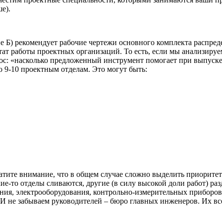
е).
Б) рекомендует рабочие чертежи основного комплекта распреде
ьтат работы проектных организаций. То есть, если мы анализир
прос: «насколько предложенный инструмент помогает при выпус
о 9-10 проектным отделам. Это могут быть:
тите внимание, что в общем случае сложно выделить приоритет 
ие-то отделы сливаются, другие (в силу высокой доли работ) ра
ия, электрооборудования, контрольно-измерительных приборов и
 И не забываем руководителей – бюро главных инженеров. Их в