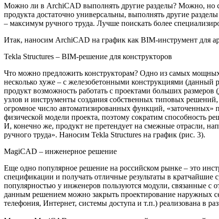
Можно ли в ArchiCAD выполнять другие разделы? Можно, но с
продукта достаточно универсальны, выполнять другие разделы
– максимум ручного труда. Лучше поискать более специализи
Итак, наносим ArchiCAD на график как BIM-инструмент для арх
Tekla Structures – BIM-решение для конструкторов
Что можно предложить конструкторам? Одно из самых мощных (и
несколько хуже – с железобетонными конструкциями (данный р
продукт возможность работать с проектами больших размеров (
узлов и инструменты создания собственных типовых решений, 
огромное число автоматизированных функций, «заточенных» по
физической модели проекта, поэтому сократим способность реш
И, конечно же, продукт не претендует на смежные отрасли, н
ручного труда». Наносим Tekla Structures на график (рис. 3).
MagiCAD – инженерное решение
Еще одно популярное решение на российском рынке – это инс
спецификации и получать отличные результаты в кратчайшие с
популярностью у инженеров пользуются модули, связанные с о
данным решением можно закрыть проектирование наружных сете
телефония, Интернет, системы доступа и т.п.) реализована в 