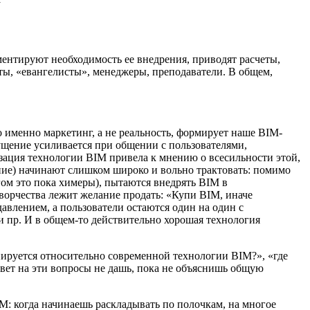
ентируют необходимость ее внедрения, приводят расчеты,
ы, «евангелисты», менеджеры, преподаватели. В общем,
 именно маркетинг, а не реальность, формирует наше BIM-
щение усиливается при общении с пользователями,
изация технологии BIM привела к мнению о всесильности этой,
ние) начинают слишком широко и вольно трактовать: помимо
ом это пока химеры), пытаются внедрять BIM в
ворчества лежит желание продать: «Купи BIM, иначе
влением, а пользователи остаются один на один с
 пр. И в общем-то действительно хорошая технология
ируется относительно современной технологии BIM?», «где
твет на эти вопросы не дашь, пока не объяснишь общую
 когда начинаешь раскладывать по полочкам, на многое