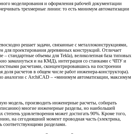
ерного моделирования и оформления рабочей документации
ычерчивать трехмерные линии: то есть минимум автоматизации
евосходно решает задачи, связанные с металлоконструкциями,
чен для проектирования деревянных конструкций. Отличает
 – стандартные объемы для Tekla), великолепная база типовых
жно замахнуться и на КМД), интеграция со станками с ЧПУ и
очностными расчетами, сконцентрировавшись на построении
 доля расчетов в общем числе работ инженера-конструктора).
: по аналогии с ArchiCAD – «минимум автоматизации, максимум
ную модель, производить инженерные расчеты, собирать
о описанию) многие инженерные разделы, но наибольшей
х степень удовлетворения может достигать 90%. Кроме того,
ению, на сегодняшний момент проводная часть (электрика,
шь соответствующими разделами.