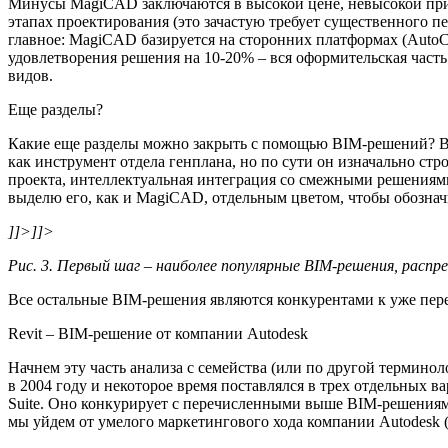
Минусы MagiCAD заключаются в высокой цене, невысокой при
этапах проектирования (это зачастую требует существенного 
главное: MagiCAD базируется на сторонних платформах (AutoC
удовлетворения решения на 10-20% – вся оформительская час
видов.
Еще разделы?
Какие еще разделы можно закрыть с помощью BIM-решений? Вы
как инструмент отдела генплана, но по сути он изначально ст
проекта, интеллектуальная интеграция со смежными решениями
выделю его, как и MagiCAD, отдельным цветом, чтобы обознач
]]>
]]>
Рис. 3. Первый шаг – наиболее популярные BIM-решения, распр
Все остальные BIM-решения являются конкурентами к уже пер
Revit – BIM-решение от компании Autodesk
Начнем эту часть анализа с семейства (или по другой термино
в 2004 году и некоторое время поставлялся в трех отдельных ва
Suite. Оно конкурирует с перечисленными выше BIM-решениями
мы уйдем от умелого маркетингового хода компании Autodesk («