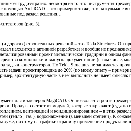
лишком трудозатратно: несмотря на то что инструменты трехм
 с помощью ArchiCAD – это примерно то же, что на кульмане в
рованные под раздел решения…
итекторов (рис. 3).
 дорогих) строительных решений – это Tekla Structures. Он пр
аздел находится в активной разработке) и вообще не предназна
детализированный проект металлической градирни в одном файле
средства компоновки и выпуска документации (в том числе, мо
д задачи конструкторов. Но Tekla Structures не занимается пр
ать задачи проектировщика до 20% (по моему опыту – примерная
апример, архитектурную часть в нем выполнять не имеет смысла
трумент для инженеров MagiCAD. Он позволяет строить трехмер
роки. Продукт состоит из модулей, которые закрывают (судя п
топлением, вентиляцией и кондиционированием – в этих раздела
й (тепло-, газ-), водоснабжение (в меньшей степени). К сожал
разы хуже, поэтому на графике ограничу применение продукта ли