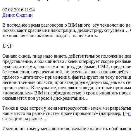
07.02.2016 11:24
Денис Ожигин
В последнее время разговоров о BIM много: эту технологию н
показывают красивые иллюстрации, демонстрируют успехи… Со
технология явно активно входит в нашу жизнь.
]]>
]]>
Однако сквозь пиар надо видеть действительное положение дел
представление, а большинство людей оперирует скорее рекла
руководителями, коллегами по цеху, дилерами, СМИ, представ
без сомнения, перспективной, но все-таки еще развивающейс
прямого «штатного» применения, фантазируют на тему потенци
несвойственные области, пропагандируя единую модель как св
проиграешь». В результате, появляются люди, которые приним
«новомодным» BIM и необходимостью в срок выполнять проекты
оказывается под угрозой дискредитации…
Также в ходе встреч у меня интересуются: «зачем мы разраба
наше место на рынке систем проектирования?» (например,
]]>
п
ситуацию на рынке…
Именно поэтому у меня возникло желание написать обобщающе