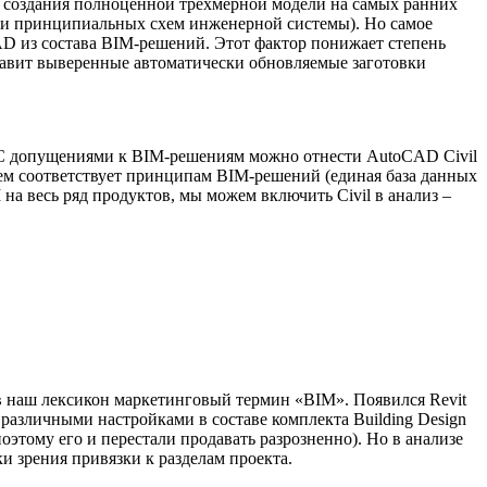
 создания полноценной трехмерной модели на самых ранних
тки принципиальных схем инженерной системы). Но самое
AD из состава BIM-решений. Этот фактор понижает степень
тавит выверенные автоматически обновляемые заготовки
 С допущениями к BIM-решениям можно отнести AutoCAD Civil
сем соответствует принципам BIM-решений (единая база данных
а весь ряд продуктов, мы можем включить Civil в анализ –
а в наш лексикон маркетинговый термин «BIM». Появился Revit
 с различными настройками в составе комплекта Building Design
этому его и перестали продавать разрозненно). Но в анализе
и зрения привязки к разделам проекта.