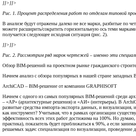
]]>
]]>
Рис. 1. Процент распределения работ по отделам типовой пр
В анализе будут отражены далеко не все марки, разбитые по че
можете расширить/сократить горизонтальную ось теми марками,
получается следующее исходная ситуация (рис. 2).
]]>
]]>
Рис. 2. Рассмотрим ряд марок чертежей – именно эти специа
Обзор BIM-решений на проектном рынке гражданского строите
Начнем анализ с обзора популярных в нашей стране западных
ArchiCAD – BIM-решение от компании GRAPHISOFT
Начнем с одного из самых популярных BIM-решений среди архи
– «АР» (архитектурные решения) и «АИ» (интерьеры). В Arch
развитые средства импорта-экспорта данных, и визуализация, 
как инструмент? Учитывая, что в рамках организации существу
эффективность всех этих работ достижима на 100%. Но думаю, 
практика), показатель будет приближаться к 90%, а если заним
решаемых задач: специализация по визуализации, проведение д