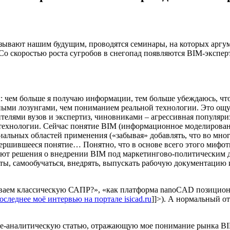
азывают нашим будущим, проводятся семинары, на которых аргум
 скоростью роста сугробов в снегопад появляются BIM-эксперт
: чем больше я получаю информации, тем больше убеждаюсь, что
мными лозунгами, чем пониманием реальной технологии.
Это ощу
ителями вузов и экспертиз, чиновниками – агрессивная популяр
я технологии. Сейчас понятие BIM (информационное моделирова
альных областей применения («забывая» добавлять, что во мног
ершившееся понятие… Понятно, что в основе всего этого мифот
ают решения о внедрении BIM под маркетингово-политическим да
, самообучаться, внедрять, выпускать рабочую документацию и
тываем классическую САПР?», «как платформа nanoCAD позицион
оследнее моё интервью на портале isicad.ru
]]>
). А нормальный о
-аналитическую статью, отражающую мое понимание рынка BIM: