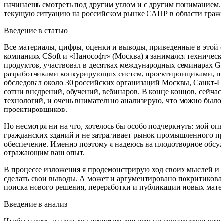
начинаешь смотреть под другим углом и с другим пониманием.
текущую ситуацию на российском рынке САПР в области гражда
Введение в статью
Все материалы, цифры, оценки и выводы, приведенные в этой 
компаниях CSoft и «Нанософт» (Москва) я занимался техниче
продуктов, участвовал в десятках международных семинарах Grap
разработчиками конкурирующих систем, проектировщиками, на
обследовал около 30 российских организаций Москвы, Санкт-Пе
сотни внедрений, обучений, вебинаров. В конце концов, сейч
технологий, и очень внимательно анализирую, что можно был
проектировщиков.
Но несмотря ни на что, хотелось бы особо подчеркнуть: мой оп
гражданских зданий и не затрагивает рынок промышленного пр
обеспечение. Именно поэтому я надеюсь на плодотворное обсу
отражающим ваш опыт.
В процессе изложения я продемонстрирую ход своих мыслей и 
сделать свои выводы. А может и аргументировано покритиковат
поиска нового решения, переработки и публикации новых мате
Введение в анализ
Чтобы начать анализ, мы начертим две оси: по горизонтали р