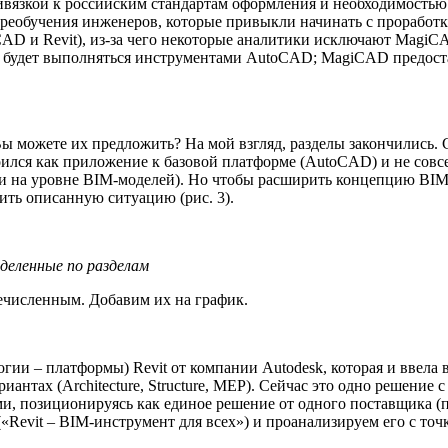
вязкой к российским стандартам оформления и необходимостью
переобучения инженеров, которые привыкли начинать с прорабо
AD и Revit), из-за чего некоторые аналитики исключают MagiC
ть будет выполняться инструментами AutoCAD; MagiCAD предос
 можете их предложить? На мой взгляд, разделы закончились.
роился как приложение к базовой платформе (AutoCAD) и не сов
 на уровне BIM-моделей). Но чтобы расширить концепцию BIM н
ить описанную ситуацию (рис. 3).
еделенные по разделам
ечисленным. Добавим их на график.
логии – платформы) Revit от компании Autodesk, которая и ввел
риантах (Architecture, Structure, MEP). Сейчас это одно решение
, позиционируясь как единое решение от одного поставщика (по
Revit – BIM-инструмент для всех») и проанализируем его с точк