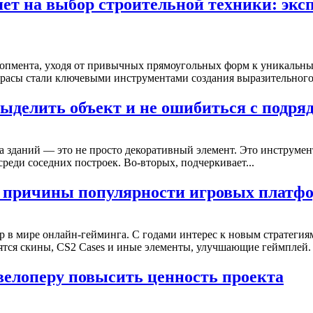
ет на выбор строительной техники: экс
лопмента, уходя от привычных прямоугольных форм к уникальн
расы стали ключевыми инструментами создания выразительного.
выделить объект и не ошибиться с подря
 зданий — это не просто декоративный элемент. Это инструмент
среди соседних построек. Во-вторых, подчеркивает...
e 2: причины популярности игровых пла
гр в мире онлайн-гейминга. С годами интерес к новым стратегия
ся скины, CS2 Cases и иные элементы, улучшающие геймплей. П
велоперу повысить ценность проекта