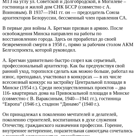
МТЗ на углу ул. Советской и Долгобродской, в Могилеве –
гостиница и жилой дом СНК БССР (совместно с А.
Воиновым). В 1937—1941 гг. он — председатель Союза
архитекторов Белоруссии, бессменный член правления СА.
В первые дни войны А. Брегман призван в армию. После
освобождения Минска направлен на работы по
восстановлению города. Здесь он проработал до своей
безвременной смерти в 1958 г., прямо за рабочим столом АКМ
Белгоспроекта, которой руководил.
А. Брегман удивительно быстро созрел как серьезный,
профессиональный архитектор. Как бы предчувствуя свой
ранний уход, торопился сделать как можно больше, работал на
износ, преподавал, участвовал в конкурсах — в их числе
всесоюзный конкурс на застройку Центральной площади в
Минске (1954 г.). Среди неосуществленных проектов – два
116- квартирных дома на Привокзальной площади в Минске
(совместно с В. Вараксиным, 1940—1941 гг.), гостиница
“Европа” (1946 г.), стадион “Динамо” (1940 г.).
Он принадлежал к поколению мечтателей и делателей,
поколению строителей, воспитанных в духе служения
Отечеству, гражданского назначения профессии. Горение,
внутреннее нетерпение, поразительная самоотдача сочетались