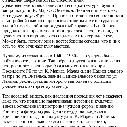
с внешней сдержанностью, спокойствием,
уравновешенностью стилистики его архитектуры, будь то
застройка улиц К. Маркса, Энгельса, Ленина или комплекс
коттеджей по ул. Фрунзе. При всей стилистической общности
с застройкой главного проспекта столицы архитектура этих
зданий имеет свой индивидуальный характер. В ней логика
продолжения, преемственности, диалога — то, что придает
целостность застройке, что создает архитектурную среду.
Может быть, потому они и востребованы сегодня, что в них
есть то, что отличает руку мастера.
Лучшему из созданного в 1940—1950-е гг. суждено было
найти второе дыхание. Так, обрело другую жизнь многое из
построенного в эти годы: Академия управления при
Президенте РБ по ул. К. Маркса, Малая сцена Национального
театра по ул. Энгельса, здание Национального банка по ул.
Ленина, реконструкция которого выполнена с большим
уважением к авторскому замыслу.
Тем досадней видеть, как наслоения последних лет искажают
даже то, что признано памятниками истории и культуры.
Такова остекленная пристройка чуждой формы к зданию
Института физкультуры. Крайне неудачна покраска в
кричащие цвета здания на углу улиц К. Маркса и Ленина,
искусственно вырвавшее его из контекста застройки,
разрушившая ее композиционное единство. Хочется верить,