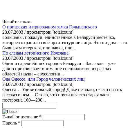
Читайте также
О призраках и призрачном замка Гольшанского
23.07.2003 / просмотров: [totalcount]
Гольшаны, пожалуй, единственное в Беларуси местечко,
которое сохранило свое архитектурное лицо. Что ни дом — то
бывшая мастерская, или лавка, или...
По следам летописного Изяслава
23.07.2003 / просмотров: [totalcount]
Один из древнейших городов Беларуси – Заславль – уже
давно приковывает внимание специалистов из разных
областей науки – археологии...
Ода Одессе, или Город человеческих лиц
23.07.2003 / просмотров: [totalcount]
Одесса… Удивительный город! Даже не знаю, с чего начать
рассказ о нем… С того, что почти вся его старая часть
построена 160—200...
E-mail or username
*
Пароль
*