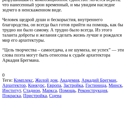
что нанесенный урон временный, и мы увидим наследие
зодчего в неискаженном виде.
Человек щедрой души и бескорыстия, внутреннего
благородства, он всегда был готов прийти на помощь, как бы
трудно ни было самому. А трудно было всегда. Из этого
таланта доброты и желания сделать жизнь лучше и рождался
мир его архитектуры.
“Цель творчества – самоотдача, а не шумиха, не успех” — эти
слова поэта могут быть отнесены к судьбе архитектора
Аркадия Брегмана.
0
Теги:
Комплекс
,
Жилой дом
,
Академия
,
Аркадий Брегман
,
Архитектор
,
Конкурс
,
Европа
,
Застройка
,
Гостиница
,
Минск
,
Институт
,
Стадион
,
Маркса
,
Помощь
,
Реконструкция
,
Покраска
,
Пристройка
,
Сцена