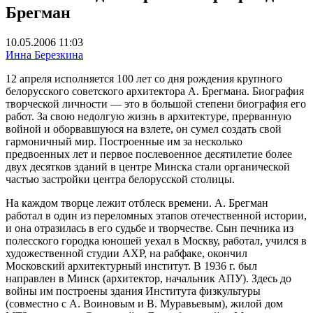
Брегман
10.05.2006 11:03
Инна Березкина
12 апреля исполняется 100 лет со дня рождения крупного
белорусского советского архитектора А. Брегмана. Биография
творческой личности — это в большой степени биография его
работ. За свою недолгую жизнь в архитектуре, прерванную
войной и оборвавшуюся на взлете, он сумел создать свой
гармоничный мир. Построенные им за несколько
предвоенных лет и первое послевоенное десятилетие более
двух десятков зданий в центре Минска стали органической
частью застройки центра белорусской столицы.
На каждом творце лежит отблеск времени. А. Брегман
работал в один из переломных этапов отечественной истории,
и она отразилась в его судьбе и творчестве. Сын печника из
полесского городка юношей уехал в Москву, работал, учился в
художественной студии АХР, на рабфаке, окончил
Московский архитектурный институт. В 1936 г. был
направлен в Минск (архитектор, начальник АПУ). Здесь до
войны им построены здания Института физкультуры
(совместно с А. Воиновым и В. Муравьевым), жилой дом