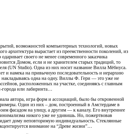
открытий, возможностей компьютерных технологий, новых
кого архитектура вырастает из преемственности поколений, из
 одаривает своего не менее современного заказчика
ановится Домом, если и не хранителем старых традиций, то
я (UN Studio). Одна из них носит название Вилла Мёбиуса.
 нет и намека на привычную последовательность и иерархию
накладываясь одна на одну. Виллы Ф. Гери — это уже не
ссейнов, расположенных на участке, соединяясь с главным
и-города или лабиринта…
иала автора, игра форм и ассоциаций, было бы откровенной
римеры. Один из них – дом, построенный в Амстердаме в
оим фасадом на улицу, а другим — к каналу. Его внутреннее
инимализма никого уже не удивишь. Но, пожертвовав
придает дому неповторимую индивидуальность. Стеклянные
 акцентируется внимание на “Древе жизни”…