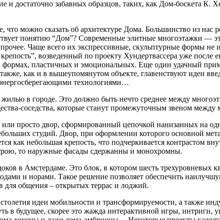
е и достаточно забавных образцов, таких, как Дом-боскета К. 
е, что можно сказать об архитектуре Дома. Большинство из нас 
тствует понятию “Дом”? Современные элитные многоэтажки — э
, прочее. Чаще всего их экспрессивные, скульптурные формы не
 крепость”, возведенный по проекту Хундертвассера уже после е
 формах, пластичных и эмоциональных. Еще один удачный прим
также, как и в вышеупомянутом объекте, главенствуют идеи вве
и энергосберегающими технологиями…
жилью в городе. Это должно быть нечто среднее между многоэт
ества-соседства, которые станут промежуточным звеном между 
 или просто двор, сформированный цепочкой нанизанных на одну
небольших студий. Двор, при оформлении которого основной мет
я как небольшая крепость, что подчеркивается контрастом вну
строю, то наружные фасады сдержанны и монохромны.
оков в Амстердаме. Это блок, в котором шесть трехуровневых 
дами и норами. Такое решение позволяет обеспечить наилучшу
 для общения – открытых террас и лоджий.
столетия идеи мобильности и трансформируемости, а также инду
уть в будущее, скорее это жажда интерактивной игры, интриги
 дома-коконы и даже дома-эмбрионы… Некоторые проекты кажутс