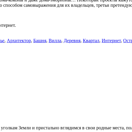
ко способом самовыражения для их владельцев, третьи претенду
тернет.
ье
,
Архитектор
,
Башня
,
Вилла
,
Деревня
,
Квартал
,
Интернет
,
Ост
уголкам Земли и пристально вглядимся в свои родные места, по