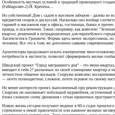
Особенность местных условий и традиций провоцирует создани
(Fallingwater-2) Й. Крепена…
Но собственный Дом с садом и высоким забором – далеко не вс
предметом споров и дискуссий. Насколько оно вообще соотве
гаражей и магазинов еще и офисы, гостиницы, банки и прочее
правда, и исключения. Такие, например, как комплекс “Зеленая
квартал,
решенный в нетрадиционных для европейского города
Тысячелетия в Гринвиче. Формы здесь менее экспрессивны, но 
человеку. Все это к тому же дополнено самыми современным
Архитекторы продолжают искать альтернативу многоэтажному 
потребности в частности, позволит сформировать жилые сообщ
Шведский проект “Город завтрашнего дня” – это мини-квартал,
вмещает в себя 27 различных по своей планировке квартир и 
личностное общение жильцов. Снаружи комплекс воспринимаетс
— нечто полноцветное, сложное, почти игровое по своему на
Не менее интересен проект, выполненный при реконструкции д
Снаружи он напоминает небольшой муравейник, источенный хо
блока сложную схему движения с сетью приватных пространств
Новую жизнь сегодня получают модные в 60-х годах прошлого 
стремление к некой практичности или наивное желание заглян
синтетических материалов. Дома-конструкторы, дома-паззлы,