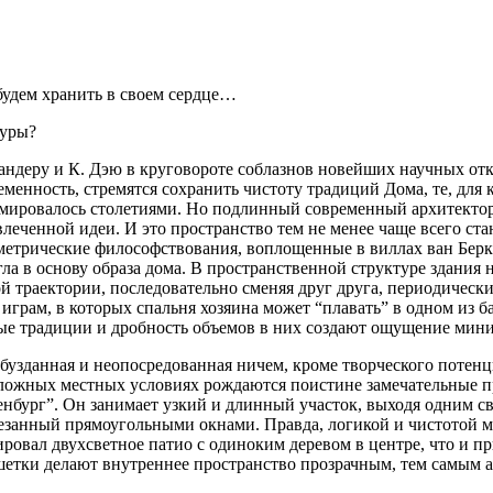
будем хранить в своем сердце…
туры?
ександеру и К. Дэю в круговороте соблазнов новейших научных 
еменность, стремятся сохранить чистоту традиций Дома, те, для 
ормировалось столетиями. Но подлинный современный архитектор
влеченной идеи. И это пространство тем не менее чаще всего ст
трические философствования, воплощенные в виллах ван Беркел
ла в основу образа дома. В пространственной структуре здания
траектории, последовательно сменяя друг друга, периодически 
рам, в которых спальня хозяина может “плавать” в одном из ба
ые традиции и дробность объемов в них создают ощущение мин
бузданная и неопосредованная ничем, кроме творческого потенц
сложных местных условиях рождаются поистине замечательные п
нбург”. Он занимает узкий и длинный участок, выходя одним св
езанный прямоугольными окнами. Правда, логикой и чистотой м
ровал двухсветное патио с одиноким деревом в центре, что и 
шетки делают внутреннее пространство прозрачным, тем самым