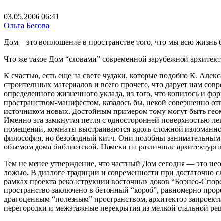
03.05.2006 06:41
Ольга Белова
Дом – это воплощение в пространстве того, что мы всю жизнь 
Что же такое Дом “словами” современной зарубежной архитек
К счастью, есть еще на свете чудаки, которые подобно К. Ал
строительных материалов и всего прочего, что дарует нам совр
определенного жизненного уклада, из того, что копилось и ф
пространством-манифестом, казалось бы, некой совершенно
от
источником новых. Достойным примером тому могут быть геоме
Именно эта замкнутая петля с односторонней поверхностью лег
помещений, комнаты выстраиваются вдоль сложной изломанной 
философия, но безобидный китч. Они подобны занимательным иг
объемом дома библиотекой. Намеки на различные архитектурн
Тем не менее утверждение, что частный Дом сегодня — это нео
ложью. В диалоге традиции и современности при достаточно 
рамках проекта реконструкции восточных доков “Борнео-Споре
пространство заключено в бетонный “короб”,
равномерно прор
драгоценным “полезным” пространством, архитектор запроекти
перегородки и межэтажные перекрытия из мелкой стальной ре