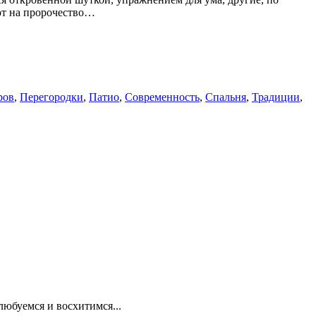
ют на пророчество…
ров
,
Перегородки
,
Патио
,
Современность
,
Спальня
,
Традиции
,
любуемся и восхитимся...