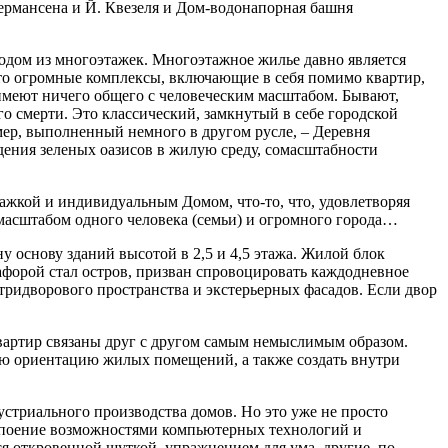
Хермансена и Й. Квезеля и Дом-водонапорная башня
родом из многоэтажек. Многоэтажное жилье давно является
то огромные комплексы, включающие в себя помимо квартир,
 имеют ничего общего с человеческим масштабом. Бывают,
го смерти. Это классический, замкнутый в себе городской
ер, выполненный немного в другом русле, – Деревня
дения зеленых оазисов в жилую среду, сомасштабности
ажкой и индивидуальным Домом, что-то, что, удовлетворяя
масштабом одного человека (семьи) и огромного города…
 основу зданий высотой в 2,5 и 4,5 этажа. Жилой блок
афорой стал остров, призван спровоцировать каждодневное
тридворового пространства и экстерьерных фасадов. Если двор
квартир связаны друг с другом самым немыслимым образом.
ю ориентацию жилых помещений, а также создать внутри
стриального производства домов. Но это уже не просто
, упоение возможностями компьютерных технологий и
я откровенной шуткой, упражнением для ума, другие, по