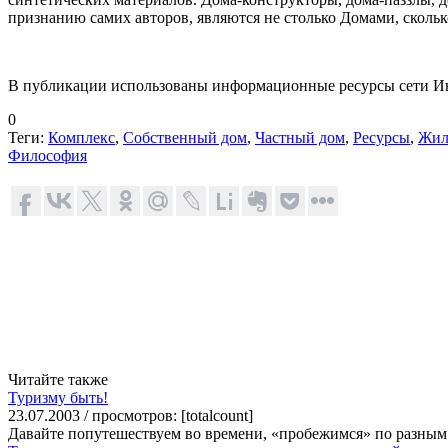
признанию самих авторов, являются не столько Домами, сколь
В публикации использованы информационные ресурсы сети Ин
0
Теги:
Комплекс
,
Собственный дом
,
Частный дом
,
Ресурсы
,
Жил
Философия
Читайте также
Туризму быть!
23.07.2003 / просмотров: [totalcount]
Давайте попутешествуем во времени, «пробежимся» по разным 